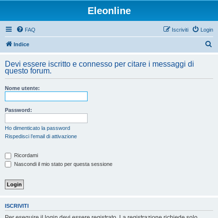
Eleonline
FAQ
Iscriviti
Login
C
Indice
e
Devi essere iscritto e connesso per citare i messaggi di
r
questo forum.
c
Nome utente:
a
Password:
Ho dimenticato la password
Rispedisci l’email di attivazione
Ricordami
Nascondi il mio stato per questa sessione
ISCRIVITI
Per eseguire il login devi essere registrato. La registrazione richiede solo