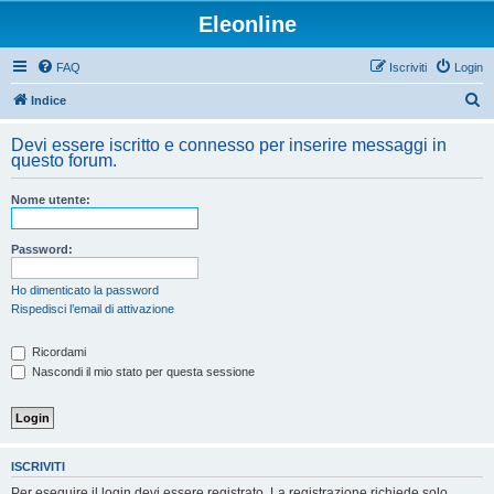
Eleonline
FAQ
Iscriviti
Login
C
Indice
e
Devi essere iscritto e connesso per inserire messaggi in
r
questo forum.
c
Nome utente:
a
Password:
Ho dimenticato la password
Rispedisci l’email di attivazione
Ricordami
Nascondi il mio stato per questa sessione
ISCRIVITI
Per eseguire il login devi essere registrato. La registrazione richiede solo