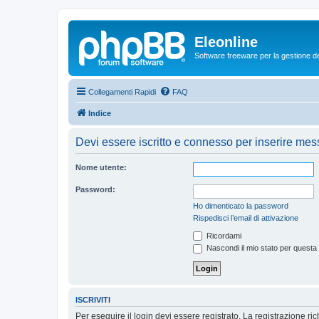
Eleonline
Software freeware per la gestione dei r
Collegamenti Rapidi
FAQ
Indice
Devi essere iscritto e connesso per inserire mes
Nome utente:
Password:
Ho dimenticato la password
Rispedisci l’email di attivazione
Ricordami
Nascondi il mio stato per questa
ISCRIVITI
Per eseguire il login devi essere registrato. La registrazione r