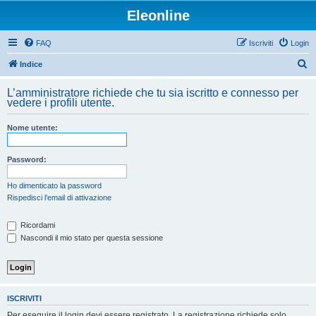
Eleonline
FAQ
Iscriviti
Login
C
Indice
e
L’amministratore richiede che tu sia iscritto e connesso per
r
vedere i profili utente.
c
Nome utente:
a
Password:
Ho dimenticato la password
Rispedisci l’email di attivazione
Ricordami
Nascondi il mio stato per questa sessione
ISCRIVITI
Per eseguire il login devi essere registrato. La registrazione richiede solo