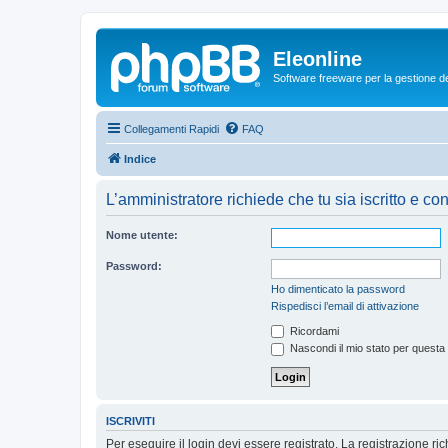
Eleonline
Software freeware per la gestione dei r
Collegamenti Rapidi
FAQ
Indice
L’amministratore richiede che tu sia iscritto e con
Nome utente:
Password:
Ho dimenticato la password
Rispedisci l’email di attivazione
Ricordami
Nascondi il mio stato per questa
ISCRIVITI
Per eseguire il login devi essere registrato. La registrazione r