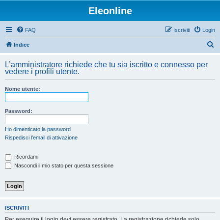
Eleonline
FAQ
Iscriviti
Login
C
Indice
e
L’amministratore richiede che tu sia iscritto e connesso per
r
vedere i profili utente.
c
Nome utente:
a
Password:
Ho dimenticato la password
Rispedisci l’email di attivazione
Ricordami
Nascondi il mio stato per questa sessione
ISCRIVITI
Per eseguire il login devi essere registrato. La registrazione richiede solo