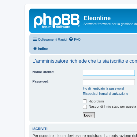
Eleonline
Software freeware per la gestione dei r
Collegamenti Rapidi
FAQ
Indice
L’amministratore richiede che tu sia iscritto e con
Nome utente:
Password:
Ho dimenticato la password
Rispedisci l’email di attivazione
Ricordami
Nascondi il mio stato per questa
ISCRIVITI
Per eseguire il login devi essere registrato. La registrazione r