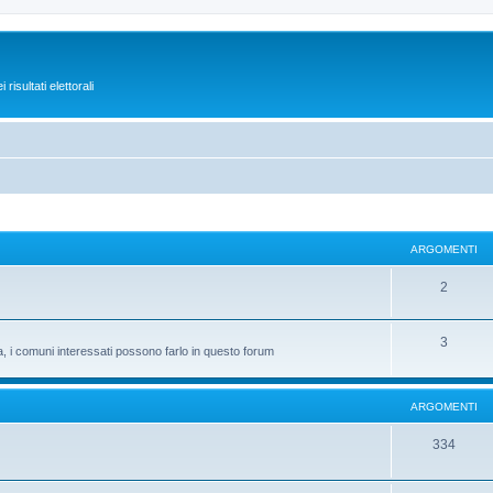
isultati elettorali
ARGOMENTI
2
3
ta, i comuni interessati possono farlo in questo forum
ARGOMENTI
334