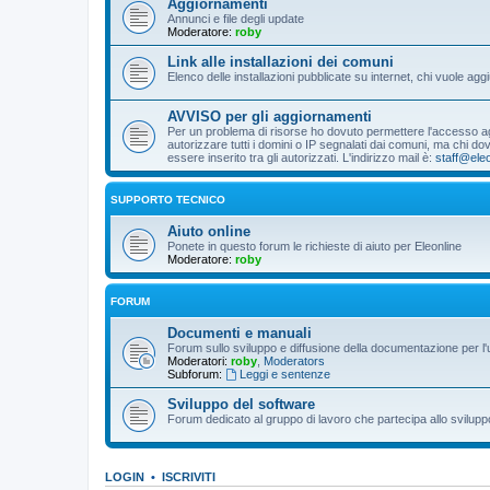
Aggiornamenti
Annunci e file degli update
Moderatore:
roby
Link alle installazioni dei comuni
Elenco delle installazioni pubblicate su internet, chi vuole 
AVVISO per gli aggiornamenti
Per un problema di risorse ho dovuto permettere l'accesso agli
autorizzare tutti i domini o IP segnalati dai comuni, ma chi 
essere inserito tra gli autorizzati. L'indirizzo mail è:
staff@eleo
SUPPORTO TECNICO
Aiuto online
Ponete in questo forum le richieste di aiuto per Eleonline
Moderatore:
roby
FORUM
Documenti e manuali
Forum sullo sviluppo e diffusione della documentazione per l'
Moderatori:
roby
,
Moderators
Subforum:
Leggi e sentenze
Sviluppo del software
Forum dedicato al gruppo di lavoro che partecipa allo svilupp
LOGIN
•
ISCRIVITI