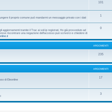
101
1
aggiungere il proprio comune può mandarmi un messaggio privato con i dati
0
 aggiornamenti tramite il Trac ai soli ip registrati. Ho già provveduto ad
dovesse riscontrare una negazione dell'accesso può scriverci e chiedere di
nline.it
ARGOMENTI
235
ARGOMENTI
17
uso di Eleonline
3
o