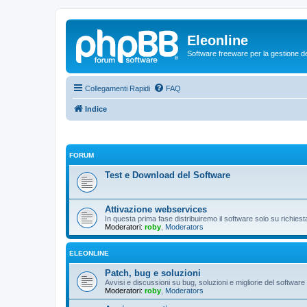
Eleonline
Software freeware per la gestione dei r
Collegamenti Rapidi
FAQ
Indice
FORUM
Test e Download del Software
Attivazione webservices
In questa prima fase distribuiremo il software solo su richies
Moderatori:
roby
,
Moderators
ELEONLINE
Patch, bug e soluzioni
Avvisi e discussioni su bug, soluzioni e migliorie del software
Moderatori:
roby
,
Moderators