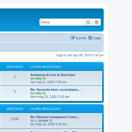
Cerca
Ricerca avanzata
Iscriviti
Login
Oggi è sab ago 08, 2026 4:34 pm
MESSAGGI
ULTIMO MESSAGGIO
Ambiente di test di Eleonline
2
V
da
roby
e
mer lug 01, 2020 7:05 pm
d
i
Re: Seconda fase: consultazio…
5
u
V
da
roby
l
e
dom mag 31, 2026 7:43 am
t
d
i
i
m
u
MESSAGGI
ULTIMO MESSAGGIO
o
l
m
t
Re: Elezioni trasparenti Comu…
e
i
2106
V
da
n_daniele
s
m
e
lun mag 18, 2026 6:39 pm
s
o
d
a
m
i
g
e