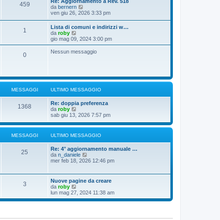
Re: Aggiornamento a Rev. 518
459
u
g
s
V
da
bernern
l
i
s
e
ven giu 26, 2026 3:33 pm
t
o
a
d
i
g
i
Lista di comuni e indirizzi w…
m
g
1
u
V
da
roby
o
i
l
e
gio mag 09, 2024 3:00 pm
m
o
t
d
e
i
i
s
Nessun messaggio
m
0
u
s
o
l
a
m
t
g
e
i
g
s
m
i
s
o
o
a
MESSAGGI
ULTIMO MESSAGGIO
m
g
e
g
Re: doppia preferenza
s
1368
i
V
da
roby
s
o
e
sab giu 13, 2026 7:57 pm
a
d
g
i
g
u
i
MESSAGGI
ULTIMO MESSAGGIO
l
o
t
Re: 4° aggiornamento manuale …
i
25
V
da
n_daniele
m
e
mer feb 18, 2026 12:46 pm
o
d
m
i
e
u
s
Nuove pagine da creare
3
l
s
V
da
roby
t
a
e
lun mag 27, 2024 11:38 am
i
g
d
m
g
i
o
i
u
m
o
l
e