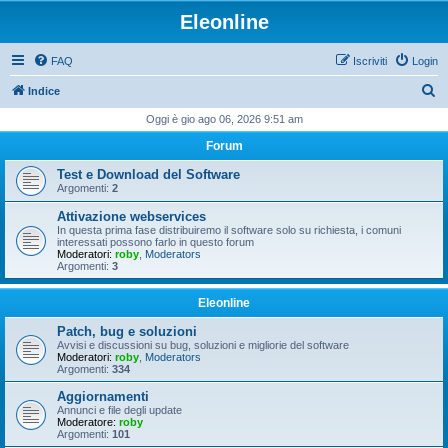
Eleonline
FAQ
Iscriviti
Login
C
Indice
e
Oggi è gio ago 06, 2026 9:51 am
r
Forum
c
Test e Download del Software
a
Argomenti:
2
Attivazione webservices
In questa prima fase distribuiremo il software solo su richiesta, i comuni
interessati possono farlo in questo forum
Moderatori:
roby
,
Moderators
Argomenti:
3
Eleonline
Patch, bug e soluzioni
Avvisi e discussioni su bug, soluzioni e migliorie del software
Moderatori:
roby
,
Moderators
Argomenti:
334
Aggiornamenti
Annunci e file degli update
Moderatore:
roby
Argomenti:
101