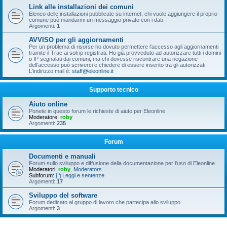
Link alle installazioni dei comuni
Elenco delle installazioni pubblicate su internet, chi vuole aggiungere il proprio
comune può mandarmi un messaggio privato con i dati
Argomenti:
1
AVVISO per gli aggiornamenti
Per un problema di risorse ho dovuto permettere l'accesso agli aggiornamenti
tramite il Trac ai soli ip registrati. Ho già provveduto ad autorizzare tutti i domini
o IP segnalati dai comuni, ma chi dovesse riscontrare una negazione
dell'accesso può scriverci e chiedere di essere inserito tra gli autorizzati.
L'indirizzo mail è:
staff@eleonline.it
Supporto tecnico
Aiuto online
Ponete in questo forum le richieste di aiuto per Eleonline
Moderatore:
roby
Argomenti:
235
Forum
Documenti e manuali
Forum sullo sviluppo e diffusione della documentazione per l'uso di Eleonline
Moderatori:
roby
,
Moderators
Subforum:
Leggi e sentenze
Argomenti:
17
Sviluppo del software
Forum dedicato al gruppo di lavoro che partecipa allo sviluppo
Argomenti:
3