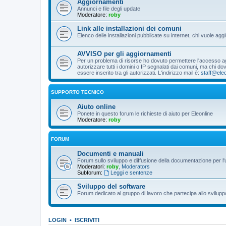
Aggiornamenti
Annunci e file degli update
Moderatore:
roby
Link alle installazioni dei comuni
Elenco delle installazioni pubblicate su internet, chi vuole 
AVVISO per gli aggiornamenti
Per un problema di risorse ho dovuto permettere l'accesso agli
autorizzare tutti i domini o IP segnalati dai comuni, ma chi 
essere inserito tra gli autorizzati. L'indirizzo mail è:
staff@eleo
SUPPORTO TECNICO
Aiuto online
Ponete in questo forum le richieste di aiuto per Eleonline
Moderatore:
roby
FORUM
Documenti e manuali
Forum sullo sviluppo e diffusione della documentazione per l'
Moderatori:
roby
,
Moderators
Subforum:
Leggi e sentenze
Sviluppo del software
Forum dedicato al gruppo di lavoro che partecipa allo svilupp
LOGIN
•
ISCRIVITI