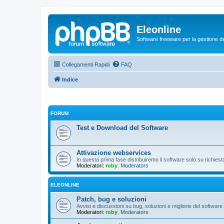
Eleonline
Software freeware per la gestione dei r
Collegamenti Rapidi
FAQ
Indice
FORUM
Test e Download del Software
Attivazione webservices
In questa prima fase distribuiremo il software solo su richies
Moderatori:
roby
,
Moderators
ELEONLINE
Patch, bug e soluzioni
Avvisi e discussioni su bug, soluzioni e migliorie del software
Moderatori:
roby
,
Moderators