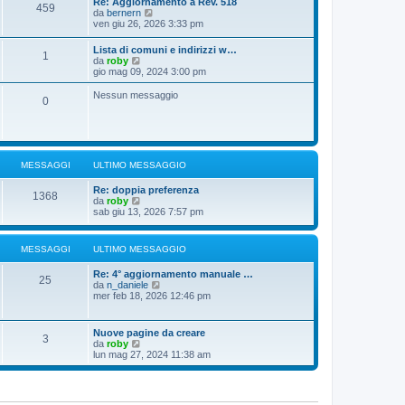
Re: Aggiornamento a Rev. 518
459
u
g
s
V
da
bernern
l
i
s
e
ven giu 26, 2026 3:33 pm
t
o
a
d
i
g
i
Lista di comuni e indirizzi w…
m
g
1
u
V
da
roby
o
i
l
e
gio mag 09, 2024 3:00 pm
m
o
t
d
e
i
i
s
Nessun messaggio
m
0
u
s
o
l
a
m
t
g
e
i
g
s
m
i
s
o
o
a
MESSAGGI
ULTIMO MESSAGGIO
m
g
e
g
Re: doppia preferenza
s
1368
i
V
da
roby
s
o
e
sab giu 13, 2026 7:57 pm
a
d
g
i
g
u
i
MESSAGGI
ULTIMO MESSAGGIO
l
o
t
Re: 4° aggiornamento manuale …
i
25
V
da
n_daniele
m
e
mer feb 18, 2026 12:46 pm
o
d
m
i
e
u
s
Nuove pagine da creare
3
l
s
V
da
roby
t
a
e
lun mag 27, 2024 11:38 am
i
g
d
m
g
i
o
i
u
m
o
l
e