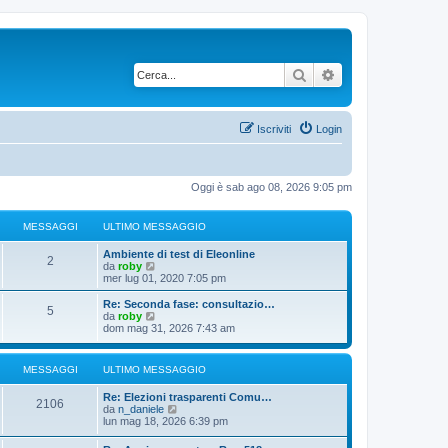
Cerca
Ricerca avanzata
Iscriviti
Login
Oggi è sab ago 08, 2026 9:05 pm
MESSAGGI
ULTIMO MESSAGGIO
Ambiente di test di Eleonline
2
V
da
roby
e
mer lug 01, 2020 7:05 pm
d
i
Re: Seconda fase: consultazio…
5
u
V
da
roby
l
e
dom mag 31, 2026 7:43 am
t
d
i
i
m
u
MESSAGGI
ULTIMO MESSAGGIO
o
l
m
t
Re: Elezioni trasparenti Comu…
e
i
2106
V
da
n_daniele
s
m
e
lun mag 18, 2026 6:39 pm
s
o
d
a
m
i
g
e