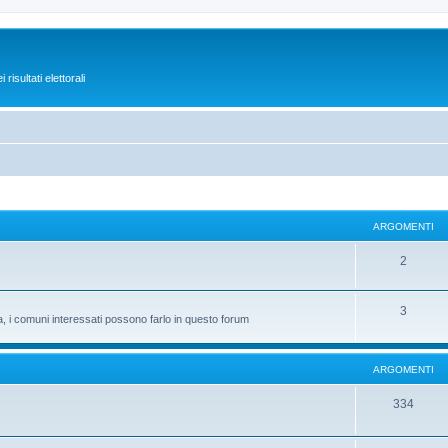
isultati elettorali
ARGOMENTI
2
3
ta, i comuni interessati possono farlo in questo forum
ARGOMENTI
334