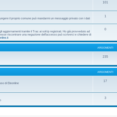
101
1
aggiungere il proprio comune può mandarmi un messaggio privato con i dati
0
 aggiornamenti tramite il Trac ai soli ip registrati. Ho già provveduto ad
dovesse riscontrare una negazione dell'accesso può scriverci e chiedere di
nline.it
ARGOMENTI
235
ARGOMENTI
17
uso di Eleonline
3
o