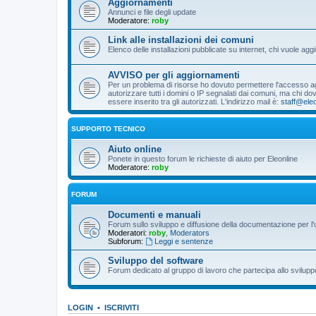
Aggiornamenti
Annunci e file degli update
Moderatore:
roby
Link alle installazioni dei comuni
Elenco delle installazioni pubblicate su internet, chi vuole 
AVVISO per gli aggiornamenti
Per un problema di risorse ho dovuto permettere l'accesso agli
autorizzare tutti i domini o IP segnalati dai comuni, ma chi 
essere inserito tra gli autorizzati. L'indirizzo mail è:
staff@eleo
SUPPORTO TECNICO
Aiuto online
Ponete in questo forum le richieste di aiuto per Eleonline
Moderatore:
roby
FORUM
Documenti e manuali
Forum sullo sviluppo e diffusione della documentazione per l'
Moderatori:
roby
,
Moderators
Subforum:
Leggi e sentenze
Sviluppo del software
Forum dedicato al gruppo di lavoro che partecipa allo svilupp
LOGIN
•
ISCRIVITI