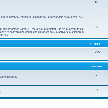
101
1
aggiungere il proprio comune può mandarmi un messaggio privato con i dati
0
 aggiornamenti tramite il Trac ai soli ip registrati. Ho già provveduto ad
dovesse riscontrare una negazione dell'accesso può scriverci e chiedere di
nline.it
ARGOMENTI
235
ARGOMENTI
17
uso di Eleonline
3
o