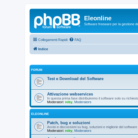
Eleonline
Software freeware per la gestione dei r
Collegamenti Rapidi
FAQ
Indice
FORUM
Test e Download del Software
Attivazione webservices
In questa prima fase distribuiremo il software solo su richies
Moderatori:
roby
,
Moderators
ELEONLINE
Patch, bug e soluzioni
Avvisi e discussioni su bug, soluzioni e migliorie del software
Moderatori:
roby
,
Moderators