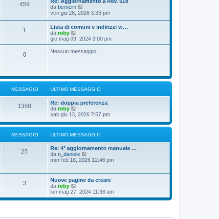
Re: Aggiornamento a Rev. 518
459
u
g
s
V
da
bernern
l
i
s
e
ven giu 26, 2026 3:33 pm
t
o
a
d
i
g
i
Lista di comuni e indirizzi w…
m
g
1
u
V
da
roby
o
i
l
e
gio mag 09, 2024 3:00 pm
m
o
t
d
e
i
i
s
Nessun messaggio
m
0
u
s
o
l
a
m
t
g
e
i
g
s
m
i
s
o
o
a
MESSAGGI
ULTIMO MESSAGGIO
m
g
e
g
Re: doppia preferenza
s
1368
i
V
da
roby
s
o
e
sab giu 13, 2026 7:57 pm
a
d
g
i
g
u
i
MESSAGGI
ULTIMO MESSAGGIO
l
o
t
Re: 4° aggiornamento manuale …
i
25
V
da
n_daniele
m
e
mer feb 18, 2026 12:46 pm
o
d
m
i
e
u
s
Nuove pagine da creare
3
l
s
V
da
roby
t
a
e
lun mag 27, 2024 11:38 am
i
g
d
m
g
i
o
i
u
m
o
l
e