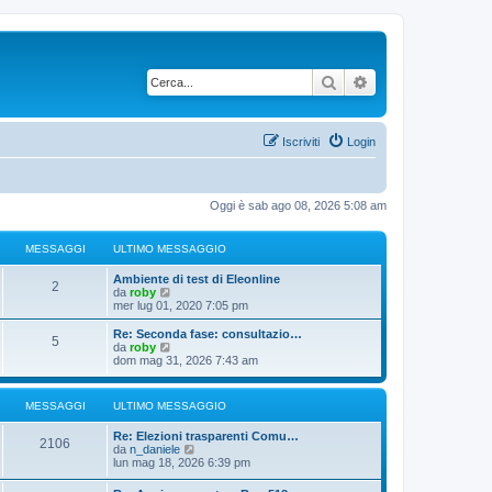
Cerca
Ricerca avanzata
Iscriviti
Login
Oggi è sab ago 08, 2026 5:08 am
MESSAGGI
ULTIMO MESSAGGIO
Ambiente di test di Eleonline
2
V
da
roby
e
mer lug 01, 2020 7:05 pm
d
i
Re: Seconda fase: consultazio…
5
u
V
da
roby
l
e
dom mag 31, 2026 7:43 am
t
d
i
i
m
u
MESSAGGI
ULTIMO MESSAGGIO
o
l
m
t
Re: Elezioni trasparenti Comu…
e
i
2106
V
da
n_daniele
s
m
e
lun mag 18, 2026 6:39 pm
s
o
d
a
m
i
g
e