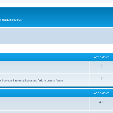
isultati elettorali
ARGOMENTI
2
3
ta, i comuni interessati possono farlo in questo forum
ARGOMENTI
334