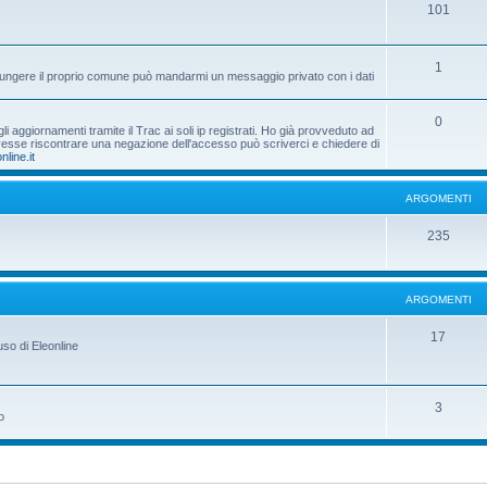
101
1
aggiungere il proprio comune può mandarmi un messaggio privato con i dati
0
 aggiornamenti tramite il Trac ai soli ip registrati. Ho già provveduto ad
dovesse riscontrare una negazione dell'accesso può scriverci e chiedere di
nline.it
ARGOMENTI
235
ARGOMENTI
17
uso di Eleonline
3
o