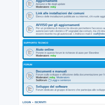
Aggiornamenti
Annunci e file degli update
Moderatore:
roby
Link alle installazioni dei comuni
Elenco delle installazioni pubblicate su internet, chi vuole 
AVVISO per gli aggiornamenti
Per un problema di risorse ho dovuto permettere l'accesso agli
autorizzare tutti i domini o IP segnalati dai comuni, ma chi 
essere inserito tra gli autorizzati. L'indirizzo mail è:
staff@eleo
SUPPORTO TECNICO
Aiuto online
Ponete in questo forum le richieste di aiuto per Eleonline
Moderatore:
roby
FORUM
Documenti e manuali
Forum sullo sviluppo e diffusione della documentazione per l'
Moderatori:
roby
,
Moderators
Subforum:
Leggi e sentenze
Sviluppo del software
Forum dedicato al gruppo di lavoro che partecipa allo svilupp
LOGIN
•
ISCRIVITI