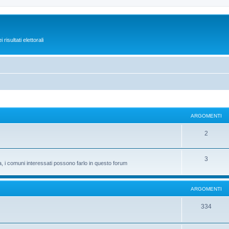
isultati elettorali
ARGOMENTI
2
3
ta, i comuni interessati possono farlo in questo forum
ARGOMENTI
334