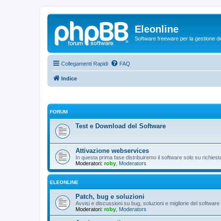
Eleonline
Software freeware per la gestione dei r
Collegamenti Rapidi
FAQ
Indice
FORUM
Test e Download del Software
Attivazione webservices
In questa prima fase distribuiremo il software solo su richies
Moderatori:
roby
,
Moderators
ELEONLINE
Patch, bug e soluzioni
Avvisi e discussioni su bug, soluzioni e migliorie del software
Moderatori:
roby
,
Moderators