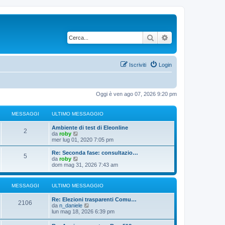
Cerca
Ricerca avanzata
Iscriviti
Login
Oggi è ven ago 07, 2026 9:20 pm
MESSAGGI
ULTIMO MESSAGGIO
Ambiente di test di Eleonline
2
V
da
roby
e
mer lug 01, 2020 7:05 pm
d
i
Re: Seconda fase: consultazio…
5
u
V
da
roby
l
e
dom mag 31, 2026 7:43 am
t
d
i
i
m
u
MESSAGGI
ULTIMO MESSAGGIO
o
l
m
t
Re: Elezioni trasparenti Comu…
e
i
2106
V
da
n_daniele
s
m
e
lun mag 18, 2026 6:39 pm
s
o
d
a
m
i
g
e