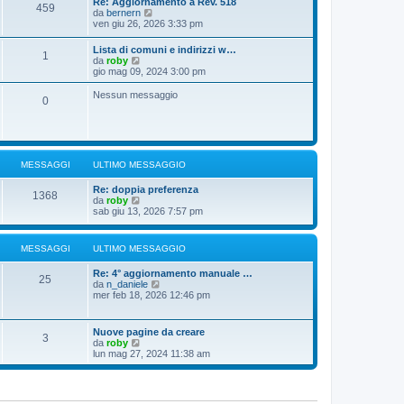
Re: Aggiornamento a Rev. 518
459
u
g
s
V
da
bernern
l
i
s
e
ven giu 26, 2026 3:33 pm
t
o
a
d
i
g
i
Lista di comuni e indirizzi w…
m
g
1
u
V
da
roby
o
i
l
e
gio mag 09, 2024 3:00 pm
m
o
t
d
e
i
i
s
Nessun messaggio
m
0
u
s
o
l
a
m
t
g
e
i
g
s
m
i
s
o
o
a
MESSAGGI
ULTIMO MESSAGGIO
m
g
e
g
Re: doppia preferenza
s
1368
i
V
da
roby
s
o
e
sab giu 13, 2026 7:57 pm
a
d
g
i
g
u
i
MESSAGGI
ULTIMO MESSAGGIO
l
o
t
Re: 4° aggiornamento manuale …
i
25
V
da
n_daniele
m
e
mer feb 18, 2026 12:46 pm
o
d
m
i
e
u
s
Nuove pagine da creare
3
l
s
V
da
roby
t
a
e
lun mag 27, 2024 11:38 am
i
g
d
m
g
i
o
i
u
m
o
l
e