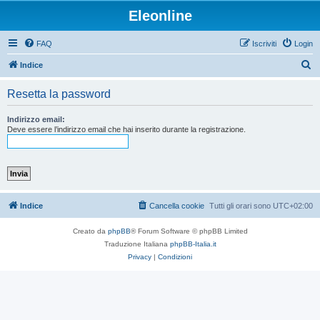
Eleonline
FAQ
Iscriviti
Login
C
Indice
e
Resetta la password
r
c
Indirizzo email:
Deve essere l’indirizzo email che hai inserito durante la registrazione.
a
Indice
Cancella cookie
Tutti gli orari sono
UTC+02:00
Creato da
phpBB
® Forum Software © phpBB Limited
Traduzione Italiana
phpBB-Italia.it
Privacy
|
Condizioni