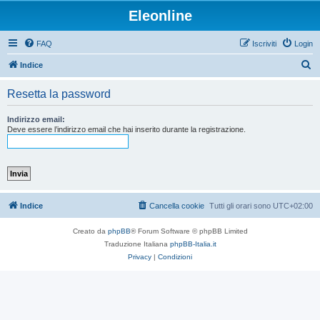
Eleonline
FAQ
Iscriviti
Login
C
Indice
e
Resetta la password
r
c
Indirizzo email:
Deve essere l’indirizzo email che hai inserito durante la registrazione.
a
Indice
Cancella cookie
Tutti gli orari sono
UTC+02:00
Creato da
phpBB
® Forum Software © phpBB Limited
Traduzione Italiana
phpBB-Italia.it
Privacy
|
Condizioni