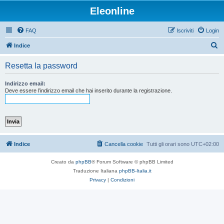
Eleonline
FAQ
Iscriviti
Login
C
Indice
e
Resetta la password
r
c
Indirizzo email:
Deve essere l’indirizzo email che hai inserito durante la registrazione.
a
Indice
Cancella cookie
Tutti gli orari sono
UTC+02:00
Creato da
phpBB
® Forum Software © phpBB Limited
Traduzione Italiana
phpBB-Italia.it
Privacy
|
Condizioni