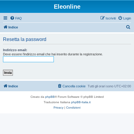
Eleonline
FAQ
Iscriviti
Login
C
Indice
e
Resetta la password
r
c
Indirizzo email:
Deve essere l’indirizzo email che hai inserito durante la registrazione.
a
Indice
Cancella cookie
Tutti gli orari sono
UTC+02:00
Creato da
phpBB
® Forum Software © phpBB Limited
Traduzione Italiana
phpBB-Italia.it
Privacy
|
Condizioni