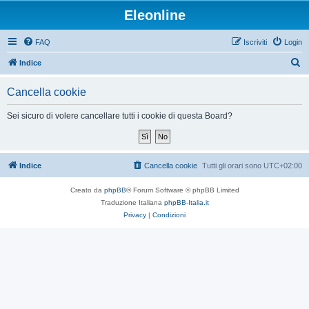
Eleonline
FAQ
Iscriviti
Login
C
Indice
e
Cancella cookie
r
c
Sei sicuro di volere cancellare tutti i cookie di questa Board?
a
Indice
Cancella cookie
Tutti gli orari sono
UTC+02:00
Creato da
phpBB
® Forum Software © phpBB Limited
Traduzione Italiana
phpBB-Italia.it
Privacy
|
Condizioni