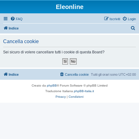
Eleonline
FAQ
Iscriviti
Login
C
Indice
e
Cancella cookie
r
c
Sei sicuro di volere cancellare tutti i cookie di questa Board?
a
Indice
Cancella cookie
Tutti gli orari sono
UTC+02:00
Creato da
phpBB
® Forum Software © phpBB Limited
Traduzione Italiana
phpBB-Italia.it
Privacy
|
Condizioni