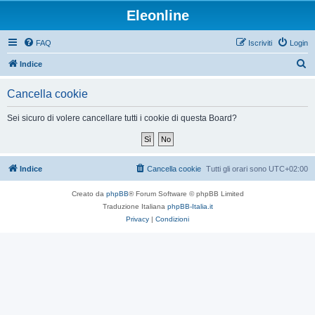
Eleonline
FAQ
Iscriviti
Login
C
Indice
e
Cancella cookie
r
c
Sei sicuro di volere cancellare tutti i cookie di questa Board?
a
Indice
Cancella cookie
Tutti gli orari sono
UTC+02:00
Creato da
phpBB
® Forum Software © phpBB Limited
Traduzione Italiana
phpBB-Italia.it
Privacy
|
Condizioni