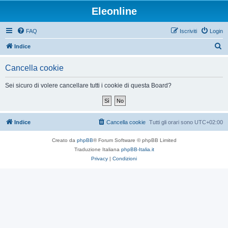
Eleonline
FAQ
Iscriviti
Login
C
Indice
e
Cancella cookie
r
c
Sei sicuro di volere cancellare tutti i cookie di questa Board?
a
Indice
Cancella cookie
Tutti gli orari sono
UTC+02:00
Creato da
phpBB
® Forum Software © phpBB Limited
Traduzione Italiana
phpBB-Italia.it
Privacy
|
Condizioni