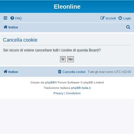
Eleonline
FAQ
Iscriviti
Login
C
Indice
e
Cancella cookie
r
c
Sei sicuro di volere cancellare tutti i cookie di questa Board?
a
Indice
Cancella cookie
Tutti gli orari sono
UTC+02:00
Creato da
phpBB
® Forum Software © phpBB Limited
Traduzione Italiana
phpBB-Italia.it
Privacy
|
Condizioni