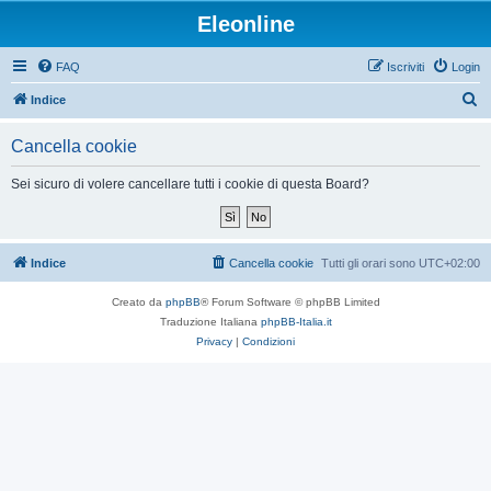
Eleonline
FAQ
Iscriviti
Login
C
Indice
e
Cancella cookie
r
c
Sei sicuro di volere cancellare tutti i cookie di questa Board?
a
Indice
Cancella cookie
Tutti gli orari sono
UTC+02:00
Creato da
phpBB
® Forum Software © phpBB Limited
Traduzione Italiana
phpBB-Italia.it
Privacy
|
Condizioni