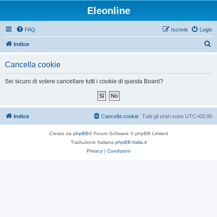
Eleonline
FAQ
Iscriviti
Login
C
Indice
e
Cancella cookie
r
c
Sei sicuro di volere cancellare tutti i cookie di questa Board?
a
Indice
Cancella cookie
Tutti gli orari sono
UTC+02:00
Creato da
phpBB
® Forum Software © phpBB Limited
Traduzione Italiana
phpBB-Italia.it
Privacy
|
Condizioni