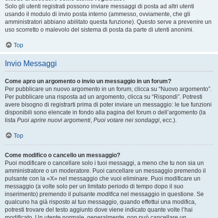
Solo gli utenti registrati possono inviare messaggi di posta ad altri utenti
usando il modulo di invio posta interno (ammesso, ovviamente, che gli
amministratori abbiano abilitato questa funzione). Questo serve a prevenire un
uso scorretto o malevolo del sistema di posta da parte di utenti anonimi.
Top
Invio Messaggi
Come apro un argomento o invio un messaggio in un forum?
Per pubblicare un nuovo argomento in un forum, clicca su “Nuovo argomento”.
Per pubblicare una risposta ad un argomento, clicca su “Rispondi”. Potresti
avere bisogno di registrarti prima di poter inviare un messaggio: le tue funzioni
disponibili sono elencate in fondo alla pagina del forum o dell’argomento (la
lista
Puoi aprire nuovi argomenti
,
Puoi votare nei sondaggi
, ecc.).
Top
Come modifico o cancello un messaggio?
Puoi modificare o cancellare solo i tuoi messaggi, a meno che tu non sia un
amministratore o un moderatore. Puoi cancellare un messaggio premendo il
pulsante con la «X» nel messaggio che vuoi eliminare. Puoi modificare un
messaggio (a volte solo per un limitato periodo di tempo dopo il suo
inserimento) premendo il pulsante
modifica
nel messaggio in questione. Se
qualcuno ha già risposto al tuo messaggio, quando effettui una modifica,
potresti trovare del testo aggiunto dove viene indicato quante volte l’hai
modificato. Un utente normale, generalmente, non può cancellare un