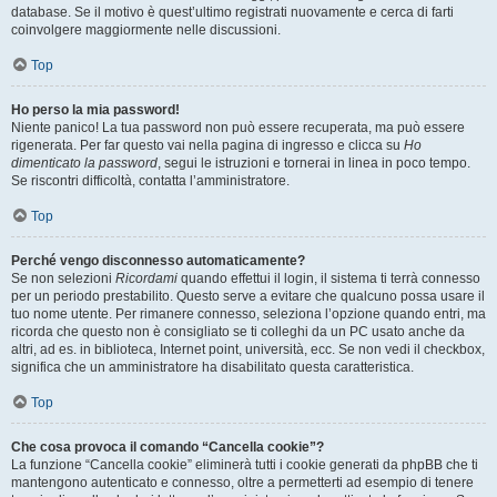
database. Se il motivo è quest’ultimo registrati nuovamente e cerca di farti
coinvolgere maggiormente nelle discussioni.
Top
Ho perso la mia password!
Niente panico! La tua password non può essere recuperata, ma può essere
rigenerata. Per far questo vai nella pagina di ingresso e clicca su
Ho
dimenticato la password
, segui le istruzioni e tornerai in linea in poco tempo.
Se riscontri difficoltà, contatta l’amministratore.
Top
Perché vengo disconnesso automaticamente?
Se non selezioni
Ricordami
quando effettui il login, il sistema ti terrà connesso
per un periodo prestabilito. Questo serve a evitare che qualcuno possa usare il
tuo nome utente. Per rimanere connesso, seleziona l’opzione quando entri, ma
ricorda che questo non è consigliato se ti colleghi da un PC usato anche da
altri, ad es. in biblioteca, Internet point, università, ecc. Se non vedi il checkbox,
significa che un amministratore ha disabilitato questa caratteristica.
Top
Che cosa provoca il comando “Cancella cookie”?
La funzione “Cancella cookie” eliminerà tutti i cookie generati da phpBB che ti
mantengono autenticato e connesso, oltre a permetterti ad esempio di tenere