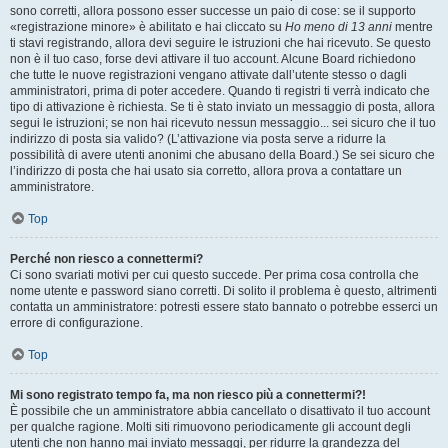
sono corretti, allora possono esser successe un paio di cose: se il supporto
«registrazione minore» è abilitato e hai cliccato su
Ho meno di 13 anni
mentre
ti stavi registrando, allora devi seguire le istruzioni che hai ricevuto. Se questo
non è il tuo caso, forse devi attivare il tuo account. Alcune Board richiedono
che tutte le nuove registrazioni vengano attivate dall’utente stesso o dagli
amministratori, prima di poter accedere. Quando ti registri ti verrà indicato che
tipo di attivazione è richiesta. Se ti è stato inviato un messaggio di posta, allora
segui le istruzioni; se non hai ricevuto nessun messaggio... sei sicuro che il tuo
indirizzo di posta sia valido? (L’attivazione via posta serve a ridurre la
possibilità di avere utenti anonimi che abusano della Board.) Se sei sicuro che
l’indirizzo di posta che hai usato sia corretto, allora prova a contattare un
amministratore.
Top
Perché non riesco a connettermi?
Ci sono svariati motivi per cui questo succede. Per prima cosa controlla che
nome utente e password siano corretti. Di solito il problema è questo, altrimenti
contatta un amministratore: potresti essere stato bannato o potrebbe esserci un
errore di configurazione.
Top
Mi sono registrato tempo fa, ma non riesco più a connettermi?!
È possibile che un amministratore abbia cancellato o disattivato il tuo account
per qualche ragione. Molti siti rimuovono periodicamente gli account degli
utenti che non hanno mai inviato messaggi, per ridurre la grandezza del