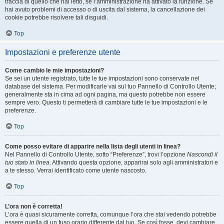
traccia di quello che hai letto, se l’amministrazione ha attivato la funzione. Se
hai avuto problemi di accesso o di uscita dal sistema, la cancellazione dei
cookie potrebbe risolvere tali disguidi.
Top
Impostazioni e preferenze utente
Come cambio le mie impostazioni?
Se sei un utente registrato, tutte le tue impostazioni sono conservate nel
database del sistema. Per modificarle vai sul tuo Pannello di Controllo Utente;
generalmente sta in cima ad ogni pagina, ma questo potrebbe non essere
sempre vero. Questo ti permetterà di cambiare tutte le tue impostazioni e le
preferenze.
Top
Come posso evitare di apparire nella lista degli utenti in linea?
Nel Pannello di Controllo Utente, sotto “Preferenze”, trovi l’opzione
Nascondi il
tuo stato in linea
. Attivando questa opzione, apparirai solo agli amministratori e
a te stesso. Verrai identificato come utente nascosto.
Top
L’ora non è corretta!
L’ora è quasi sicuramente corretta, comunque l’ora che stai vedendo potrebbe
essere quella di un fuso orario differente dal tuo. Se così fosse, devi cambiare