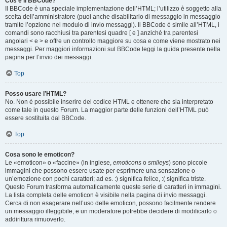
Cos’è il BBCode?
Il BBCode è una speciale implementazione dell’HTML; l’utilizzo è soggetto alla
scelta dell’amministratore (puoi anche disabilitarlo di messaggio in messaggio
tramite l’opzione nel modulo di invio messaggi). Il BBCode è simile all’HTML, i
comandi sono racchiusi tra parentesi quadre [ e ] anziché tra parentesi
angolari < e > e offre un controllo maggiore su cosa e come viene mostrato nei
messaggi. Per maggiori informazioni sul BBCode leggi la guida presente nella
pagina per l’invio dei messaggi.
Top
Posso usare l’HTML?
No. Non è possibile inserire del codice HTML e ottenere che sia interpretato
come tale in questo Forum. La maggior parte delle funzioni dell’HTML può
essere sostituita dal BBCode.
Top
Cosa sono le emoticon?
Le «emoticon» o «faccine» (in inglese,
emoticons
o
smileys
) sono piccole
immagini che possono essere usate per esprimere una sensazione o
un’emozione con pochi caratteri; ad es. :) significa felice, :( significa triste.
Questo Forum trasforma automaticamente queste serie di caratteri in immagini.
La lista completa delle emoticon è visibile nella pagina di invio messaggi.
Cerca di non esagerare nell’uso delle emoticon, possono facilmente rendere
un messaggio illeggibile, e un moderatore potrebbe decidere di modificarlo o
addirittura rimuoverlo.