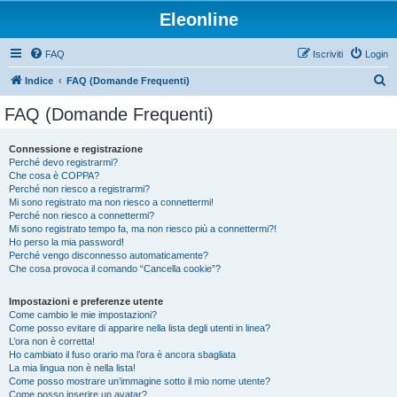
Eleonline
FAQ
Iscriviti
Login
C
Indice
FAQ (Domande Frequenti)
e
FAQ (Domande Frequenti)
r
c
Connessione e registrazione
Perché devo registrarmi?
a
Che cosa è COPPA?
Perché non riesco a registrarmi?
Mi sono registrato ma non riesco a connettermi!
Perché non riesco a connettermi?
Mi sono registrato tempo fa, ma non riesco più a connettermi?!
Ho perso la mia password!
Perché vengo disconnesso automaticamente?
Che cosa provoca il comando “Cancella cookie”?
Impostazioni e preferenze utente
Come cambio le mie impostazioni?
Come posso evitare di apparire nella lista degli utenti in linea?
L’ora non è corretta!
Ho cambiato il fuso orario ma l’ora è ancora sbagliata
La mia lingua non è nella lista!
Come posso mostrare un’immagine sotto il mio nome utente?
Come posso inserire un avatar?