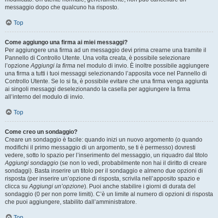
messaggio dopo che qualcuno ha risposto.
Top
Come aggiungo una firma ai miei messaggi?
Per aggiungere una firma ad un messaggio devi prima crearne una tramite il
Pannello di Controllo Utente. Una volta creata, è possibile selezionare
l’opzione
Aggiungi la firma
nel modulo di invio. È inoltre possibile aggiungere
una firma a tutti i tuoi messaggi selezionando l’apposita voce nel Pannello di
Controllo Utente. Se lo si fa, è possibile evitare che una firma venga aggiunta
ai singoli messaggi deselezionando la casella per aggiungere la firma
all’interno del modulo di invio.
Top
Come creo un sondaggio?
Creare un sondaggio è facile: quando inizi un nuovo argomento (o quando
modifichi il primo messaggio di un argomento, se ti è permesso) dovresti
vedere, sotto lo spazio per l’inserimento del messaggio, un riquadro dal titolo
Aggiungi sondaggio
(se non lo vedi, probabilmente non hai il diritto di creare
sondaggi). Basta inserire un titolo per il sondaggio e almeno due opzioni di
risposta (per inserire un’opzione di risposta, scrivila nell’apposito spazio e
clicca su
Aggiungi un’opzione
). Puoi anche stabilire i giorni di durata del
sondaggio (0 per non porre limiti). C’è un limite al numero di opzioni di risposta
che puoi aggiungere, stabilito dall’amministratore.
Top