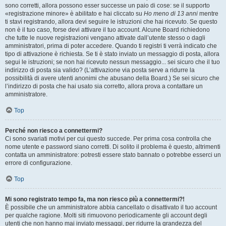
sono corretti, allora possono esser successe un paio di cose: se il supporto
«registrazione minore» è abilitato e hai cliccato su
Ho meno di 13 anni
mentre
ti stavi registrando, allora devi seguire le istruzioni che hai ricevuto. Se questo
non è il tuo caso, forse devi attivare il tuo account. Alcune Board richiedono
che tutte le nuove registrazioni vengano attivate dall’utente stesso o dagli
amministratori, prima di poter accedere. Quando ti registri ti verrà indicato che
tipo di attivazione è richiesta. Se ti è stato inviato un messaggio di posta, allora
segui le istruzioni; se non hai ricevuto nessun messaggio... sei sicuro che il tuo
indirizzo di posta sia valido? (L’attivazione via posta serve a ridurre la
possibilità di avere utenti anonimi che abusano della Board.) Se sei sicuro che
l’indirizzo di posta che hai usato sia corretto, allora prova a contattare un
amministratore.
Top
Perché non riesco a connettermi?
Ci sono svariati motivi per cui questo succede. Per prima cosa controlla che
nome utente e password siano corretti. Di solito il problema è questo, altrimenti
contatta un amministratore: potresti essere stato bannato o potrebbe esserci un
errore di configurazione.
Top
Mi sono registrato tempo fa, ma non riesco più a connettermi?!
È possibile che un amministratore abbia cancellato o disattivato il tuo account
per qualche ragione. Molti siti rimuovono periodicamente gli account degli
utenti che non hanno mai inviato messaggi, per ridurre la grandezza del