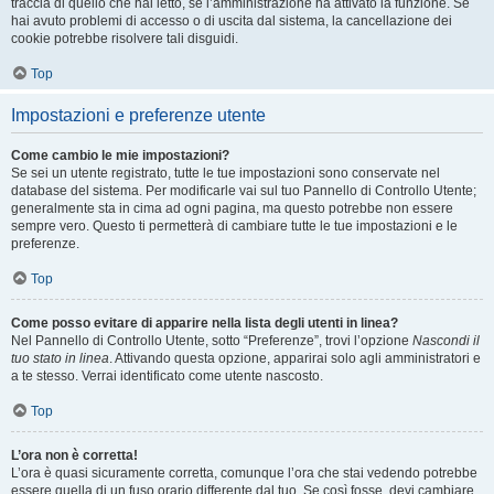
traccia di quello che hai letto, se l’amministrazione ha attivato la funzione. Se
hai avuto problemi di accesso o di uscita dal sistema, la cancellazione dei
cookie potrebbe risolvere tali disguidi.
Top
Impostazioni e preferenze utente
Come cambio le mie impostazioni?
Se sei un utente registrato, tutte le tue impostazioni sono conservate nel
database del sistema. Per modificarle vai sul tuo Pannello di Controllo Utente;
generalmente sta in cima ad ogni pagina, ma questo potrebbe non essere
sempre vero. Questo ti permetterà di cambiare tutte le tue impostazioni e le
preferenze.
Top
Come posso evitare di apparire nella lista degli utenti in linea?
Nel Pannello di Controllo Utente, sotto “Preferenze”, trovi l’opzione
Nascondi il
tuo stato in linea
. Attivando questa opzione, apparirai solo agli amministratori e
a te stesso. Verrai identificato come utente nascosto.
Top
L’ora non è corretta!
L’ora è quasi sicuramente corretta, comunque l’ora che stai vedendo potrebbe
essere quella di un fuso orario differente dal tuo. Se così fosse, devi cambiare