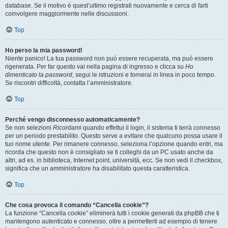
database. Se il motivo è quest’ultimo registrati nuovamente e cerca di farti
coinvolgere maggiormente nelle discussioni.
Top
Ho perso la mia password!
Niente panico! La tua password non può essere recuperata, ma può essere
rigenerata. Per far questo vai nella pagina di ingresso e clicca su
Ho
dimenticato la password
, segui le istruzioni e tornerai in linea in poco tempo.
Se riscontri difficoltà, contatta l’amministratore.
Top
Perché vengo disconnesso automaticamente?
Se non selezioni
Ricordami
quando effettui il login, il sistema ti terrà connesso
per un periodo prestabilito. Questo serve a evitare che qualcuno possa usare il
tuo nome utente. Per rimanere connesso, seleziona l’opzione quando entri, ma
ricorda che questo non è consigliato se ti colleghi da un PC usato anche da
altri, ad es. in biblioteca, Internet point, università, ecc. Se non vedi il checkbox,
significa che un amministratore ha disabilitato questa caratteristica.
Top
Che cosa provoca il comando “Cancella cookie”?
La funzione “Cancella cookie” eliminerà tutti i cookie generati da phpBB che ti
mantengono autenticato e connesso, oltre a permetterti ad esempio di tenere