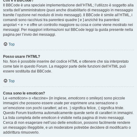
Cos’è il BBCode?
Il BBCode è una speciale implementazione dell’HTML; l’utilizzo è soggetto alla
scelta dell’amministratore (puoi anche disabilitarlo di messaggio in messaggio
tramite l’opzione nel modulo di invio messaggi). Il BBCode è simile all’HTML, i
comandi sono racchiusi tra parentesi quadre [ e ] anziché tra parentesi
angolari < e > e offre un controllo maggiore su cosa e come viene mostrato nei
messaggi. Per maggiori informazioni sul BBCode leggi la guida presente nella
pagina per l’invio dei messaggi.
Top
Posso usare l’HTML?
No. Non è possibile inserire del codice HTML e ottenere che sia interpretato
come tale in questo Forum. La maggior parte delle funzioni dell’HTML può
essere sostituita dal BBCode.
Top
Cosa sono le emoticon?
Le «emoticon» o «faccine» (in inglese,
emoticons
o
smileys
) sono piccole
immagini che possono essere usate per esprimere una sensazione o
un’emozione con pochi caratteri; ad es. :) significa felice, :( significa triste.
Questo Forum trasforma automaticamente queste serie di caratteri in immagini.
La lista completa delle emoticon è visibile nella pagina di invio messaggi.
Cerca di non esagerare nell’uso delle emoticon, possono facilmente rendere
un messaggio illeggibile, e un moderatore potrebbe decidere di modificarlo o
addirittura rimuoverlo.