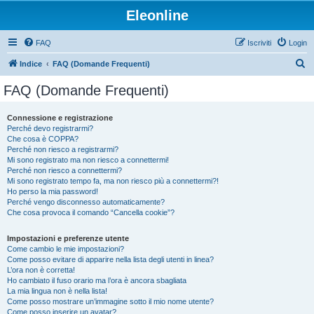
Eleonline
FAQ
Iscriviti
Login
C
Indice
FAQ (Domande Frequenti)
e
FAQ (Domande Frequenti)
r
c
Connessione e registrazione
Perché devo registrarmi?
a
Che cosa è COPPA?
Perché non riesco a registrarmi?
Mi sono registrato ma non riesco a connettermi!
Perché non riesco a connettermi?
Mi sono registrato tempo fa, ma non riesco più a connettermi?!
Ho perso la mia password!
Perché vengo disconnesso automaticamente?
Che cosa provoca il comando “Cancella cookie”?
Impostazioni e preferenze utente
Come cambio le mie impostazioni?
Come posso evitare di apparire nella lista degli utenti in linea?
L’ora non è corretta!
Ho cambiato il fuso orario ma l’ora è ancora sbagliata
La mia lingua non è nella lista!
Come posso mostrare un’immagine sotto il mio nome utente?
Come posso inserire un avatar?