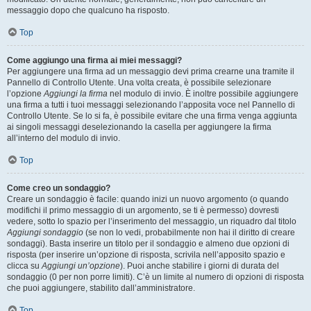
messaggio dopo che qualcuno ha risposto.
Top
Come aggiungo una firma ai miei messaggi?
Per aggiungere una firma ad un messaggio devi prima crearne una tramite il
Pannello di Controllo Utente. Una volta creata, è possibile selezionare
l’opzione
Aggiungi la firma
nel modulo di invio. È inoltre possibile aggiungere
una firma a tutti i tuoi messaggi selezionando l’apposita voce nel Pannello di
Controllo Utente. Se lo si fa, è possibile evitare che una firma venga aggiunta
ai singoli messaggi deselezionando la casella per aggiungere la firma
all’interno del modulo di invio.
Top
Come creo un sondaggio?
Creare un sondaggio è facile: quando inizi un nuovo argomento (o quando
modifichi il primo messaggio di un argomento, se ti è permesso) dovresti
vedere, sotto lo spazio per l’inserimento del messaggio, un riquadro dal titolo
Aggiungi sondaggio
(se non lo vedi, probabilmente non hai il diritto di creare
sondaggi). Basta inserire un titolo per il sondaggio e almeno due opzioni di
risposta (per inserire un’opzione di risposta, scrivila nell’apposito spazio e
clicca su
Aggiungi un’opzione
). Puoi anche stabilire i giorni di durata del
sondaggio (0 per non porre limiti). C’è un limite al numero di opzioni di risposta
che puoi aggiungere, stabilito dall’amministratore.
Top