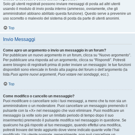
Solo gli utenti registrati possono inviare messaggi di posta ad altri utenti
usando il modulo di invio posta interno (ammesso, ovviamente, che gli
amministratori abbiano abilitato questa funzione). Questo serve a prevenire un
uso scorretto o malevolo del sistema di posta da parte di utenti anonimi.
Top
Invio Messaggi
Come apro un argomento o invio un messaggio in un forum?
Per pubblicare un nuovo argomento in un forum, clicca su “Nuovo argomento”.
Per pubblicare una risposta ad un argomento, clicca su “Rispondi”. Potresti
avere bisogno di registrarti prima di poter inviare un messaggio: le tue funzioni
disponibili sono elencate in fondo alla pagina del forum o dell’argomento (la
lista
Puoi aprire nuovi argomenti
,
Puoi votare nei sondaggi
, ecc.).
Top
Come modifico o cancello un messaggio?
Puoi modificare o cancellare solo i tuoi messaggi, a meno che tu non sia un
amministratore o un moderatore. Puoi cancellare un messaggio premendo il
pulsante con la «X» nel messaggio che vuoi eliminare. Puoi modificare un
messaggio (a volte solo per un limitato periodo di tempo dopo il suo
inserimento) premendo il pulsante
modifica
nel messaggio in questione. Se
qualcuno ha già risposto al tuo messaggio, quando effettui una modifica,
potresti trovare del testo aggiunto dove viene indicato quante volte l’hai
modificato. Un utente normale, generalmente, non può cancellare un