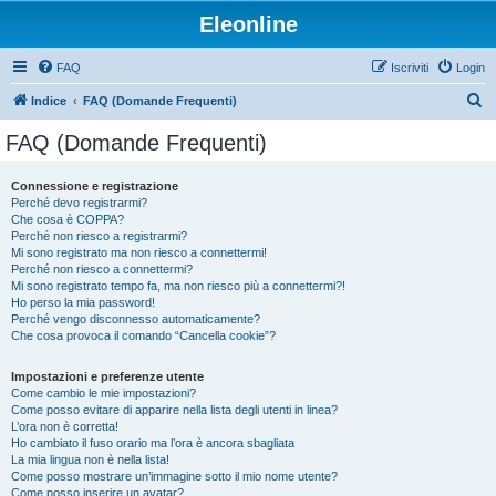
Eleonline
FAQ
Iscriviti
Login
C
Indice
FAQ (Domande Frequenti)
e
FAQ (Domande Frequenti)
r
c
Connessione e registrazione
Perché devo registrarmi?
a
Che cosa è COPPA?
Perché non riesco a registrarmi?
Mi sono registrato ma non riesco a connettermi!
Perché non riesco a connettermi?
Mi sono registrato tempo fa, ma non riesco più a connettermi?!
Ho perso la mia password!
Perché vengo disconnesso automaticamente?
Che cosa provoca il comando “Cancella cookie”?
Impostazioni e preferenze utente
Come cambio le mie impostazioni?
Come posso evitare di apparire nella lista degli utenti in linea?
L’ora non è corretta!
Ho cambiato il fuso orario ma l’ora è ancora sbagliata
La mia lingua non è nella lista!
Come posso mostrare un’immagine sotto il mio nome utente?
Come posso inserire un avatar?