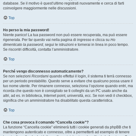
database. Se il motivo è quest’ultimo registrati nuovamente e cerca di farti
coinvolgere maggiormente nelle discussioni.
Top
Ho perso la mia password!
Niente panico! La tua password non può essere recuperata, ma può essere
rigenerata. Per far questo vai nella pagina di ingresso e clicca su
Ho
dimenticato la password
, segui le istruzioni e tornerai in linea in poco tempo.
Se riscontri difficoltà, contatta l’amministratore.
Top
Perché vengo disconnesso automaticamente?
Se non selezioni
Ricordami
quando effettui il login, il sistema ti terrà connesso
per un periodo prestabilito. Questo serve a evitare che qualcuno possa usare il
tuo nome utente. Per rimanere connesso, seleziona l’opzione quando entri, ma
ricorda che questo non è consigliato se ti colleghi da un PC usato anche da
altri, ad es. in biblioteca, Internet point, università, ecc. Se non vedi il checkbox,
significa che un amministratore ha disabilitato questa caratteristica.
Top
Che cosa provoca il comando “Cancella cookie”?
La funzione “Cancella cookie” eliminerà tutti i cookie generati da phpBB che ti
mantengono autenticato e connesso, oltre a permetterti ad esempio di tenere