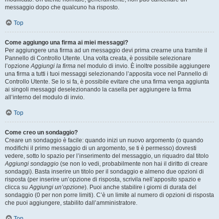
messaggio dopo che qualcuno ha risposto.
Top
Come aggiungo una firma ai miei messaggi?
Per aggiungere una firma ad un messaggio devi prima crearne una tramite il
Pannello di Controllo Utente. Una volta creata, è possibile selezionare
l’opzione
Aggiungi la firma
nel modulo di invio. È inoltre possibile aggiungere
una firma a tutti i tuoi messaggi selezionando l’apposita voce nel Pannello di
Controllo Utente. Se lo si fa, è possibile evitare che una firma venga aggiunta
ai singoli messaggi deselezionando la casella per aggiungere la firma
all’interno del modulo di invio.
Top
Come creo un sondaggio?
Creare un sondaggio è facile: quando inizi un nuovo argomento (o quando
modifichi il primo messaggio di un argomento, se ti è permesso) dovresti
vedere, sotto lo spazio per l’inserimento del messaggio, un riquadro dal titolo
Aggiungi sondaggio
(se non lo vedi, probabilmente non hai il diritto di creare
sondaggi). Basta inserire un titolo per il sondaggio e almeno due opzioni di
risposta (per inserire un’opzione di risposta, scrivila nell’apposito spazio e
clicca su
Aggiungi un’opzione
). Puoi anche stabilire i giorni di durata del
sondaggio (0 per non porre limiti). C’è un limite al numero di opzioni di risposta
che puoi aggiungere, stabilito dall’amministratore.
Top