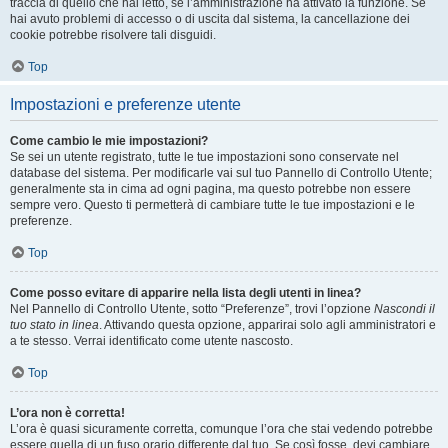
traccia di quello che hai letto, se l’amministrazione ha attivato la funzione. Se
hai avuto problemi di accesso o di uscita dal sistema, la cancellazione dei
cookie potrebbe risolvere tali disguidi.
Top
Impostazioni e preferenze utente
Come cambio le mie impostazioni?
Se sei un utente registrato, tutte le tue impostazioni sono conservate nel
database del sistema. Per modificarle vai sul tuo Pannello di Controllo Utente;
generalmente sta in cima ad ogni pagina, ma questo potrebbe non essere
sempre vero. Questo ti permetterà di cambiare tutte le tue impostazioni e le
preferenze.
Top
Come posso evitare di apparire nella lista degli utenti in linea?
Nel Pannello di Controllo Utente, sotto “Preferenze”, trovi l’opzione
Nascondi il
tuo stato in linea
. Attivando questa opzione, apparirai solo agli amministratori e
a te stesso. Verrai identificato come utente nascosto.
Top
L’ora non è corretta!
L’ora è quasi sicuramente corretta, comunque l’ora che stai vedendo potrebbe
essere quella di un fuso orario differente dal tuo. Se così fosse, devi cambiare