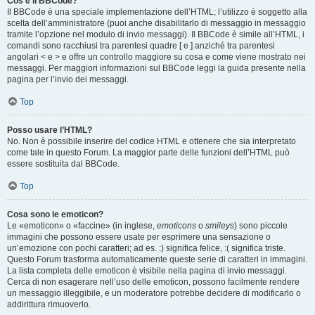
Cos’è il BBCode?
Il BBCode è una speciale implementazione dell’HTML; l’utilizzo è soggetto alla
scelta dell’amministratore (puoi anche disabilitarlo di messaggio in messaggio
tramite l’opzione nel modulo di invio messaggi). Il BBCode è simile all’HTML, i
comandi sono racchiusi tra parentesi quadre [ e ] anziché tra parentesi
angolari < e > e offre un controllo maggiore su cosa e come viene mostrato nei
messaggi. Per maggiori informazioni sul BBCode leggi la guida presente nella
pagina per l’invio dei messaggi.
Top
Posso usare l’HTML?
No. Non è possibile inserire del codice HTML e ottenere che sia interpretato
come tale in questo Forum. La maggior parte delle funzioni dell’HTML può
essere sostituita dal BBCode.
Top
Cosa sono le emoticon?
Le «emoticon» o «faccine» (in inglese,
emoticons
o
smileys
) sono piccole
immagini che possono essere usate per esprimere una sensazione o
un’emozione con pochi caratteri; ad es. :) significa felice, :( significa triste.
Questo Forum trasforma automaticamente queste serie di caratteri in immagini.
La lista completa delle emoticon è visibile nella pagina di invio messaggi.
Cerca di non esagerare nell’uso delle emoticon, possono facilmente rendere
un messaggio illeggibile, e un moderatore potrebbe decidere di modificarlo o
addirittura rimuoverlo.