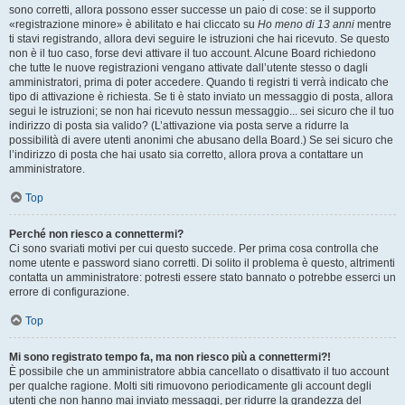
sono corretti, allora possono esser successe un paio di cose: se il supporto
«registrazione minore» è abilitato e hai cliccato su
Ho meno di 13 anni
mentre
ti stavi registrando, allora devi seguire le istruzioni che hai ricevuto. Se questo
non è il tuo caso, forse devi attivare il tuo account. Alcune Board richiedono
che tutte le nuove registrazioni vengano attivate dall’utente stesso o dagli
amministratori, prima di poter accedere. Quando ti registri ti verrà indicato che
tipo di attivazione è richiesta. Se ti è stato inviato un messaggio di posta, allora
segui le istruzioni; se non hai ricevuto nessun messaggio... sei sicuro che il tuo
indirizzo di posta sia valido? (L’attivazione via posta serve a ridurre la
possibilità di avere utenti anonimi che abusano della Board.) Se sei sicuro che
l’indirizzo di posta che hai usato sia corretto, allora prova a contattare un
amministratore.
Top
Perché non riesco a connettermi?
Ci sono svariati motivi per cui questo succede. Per prima cosa controlla che
nome utente e password siano corretti. Di solito il problema è questo, altrimenti
contatta un amministratore: potresti essere stato bannato o potrebbe esserci un
errore di configurazione.
Top
Mi sono registrato tempo fa, ma non riesco più a connettermi?!
È possibile che un amministratore abbia cancellato o disattivato il tuo account
per qualche ragione. Molti siti rimuovono periodicamente gli account degli
utenti che non hanno mai inviato messaggi, per ridurre la grandezza del