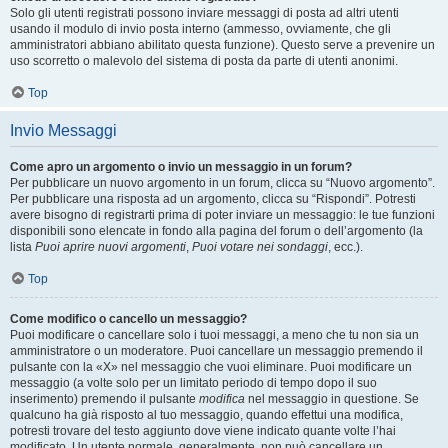
Solo gli utenti registrati possono inviare messaggi di posta ad altri utenti
usando il modulo di invio posta interno (ammesso, ovviamente, che gli
amministratori abbiano abilitato questa funzione). Questo serve a prevenire un
uso scorretto o malevolo del sistema di posta da parte di utenti anonimi.
Top
Invio Messaggi
Come apro un argomento o invio un messaggio in un forum?
Per pubblicare un nuovo argomento in un forum, clicca su “Nuovo argomento”.
Per pubblicare una risposta ad un argomento, clicca su “Rispondi”. Potresti
avere bisogno di registrarti prima di poter inviare un messaggio: le tue funzioni
disponibili sono elencate in fondo alla pagina del forum o dell’argomento (la
lista
Puoi aprire nuovi argomenti
,
Puoi votare nei sondaggi
, ecc.).
Top
Come modifico o cancello un messaggio?
Puoi modificare o cancellare solo i tuoi messaggi, a meno che tu non sia un
amministratore o un moderatore. Puoi cancellare un messaggio premendo il
pulsante con la «X» nel messaggio che vuoi eliminare. Puoi modificare un
messaggio (a volte solo per un limitato periodo di tempo dopo il suo
inserimento) premendo il pulsante
modifica
nel messaggio in questione. Se
qualcuno ha già risposto al tuo messaggio, quando effettui una modifica,
potresti trovare del testo aggiunto dove viene indicato quante volte l’hai
modificato. Un utente normale, generalmente, non può cancellare un