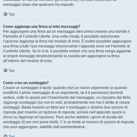
messaggio dopo che qualcuno ha risposto.
Top
Come aggiungo una firma ai miei messaggi?
Per aggiungere una firma ad un messaggio devi prima crearne una tramite il
Pannello di Controllo Utente. Una volta creata, è possibile selezionare
l’opzione
Aggiungi la firma
nel modulo di invio. È inoltre possibile aggiungere
una firma a tutti i tuoi messaggi selezionando l’apposita voce nel Pannello di
Controllo Utente. Se lo si fa, è possibile evitare che una firma venga aggiunta
ai singoli messaggi deselezionando la casella per aggiungere la firma
all’interno del modulo di invio.
Top
Come creo un sondaggio?
Creare un sondaggio è facile: quando inizi un nuovo argomento (o quando
modifichi il primo messaggio di un argomento, se ti è permesso) dovresti
vedere, sotto lo spazio per l’inserimento del messaggio, un riquadro dal titolo
Aggiungi sondaggio
(se non lo vedi, probabilmente non hai il diritto di creare
sondaggi). Basta inserire un titolo per il sondaggio e almeno due opzioni di
risposta (per inserire un’opzione di risposta, scrivila nell’apposito spazio e
clicca su
Aggiungi un’opzione
). Puoi anche stabilire i giorni di durata del
sondaggio (0 per non porre limiti). C’è un limite al numero di opzioni di risposta
che puoi aggiungere, stabilito dall’amministratore.
Top