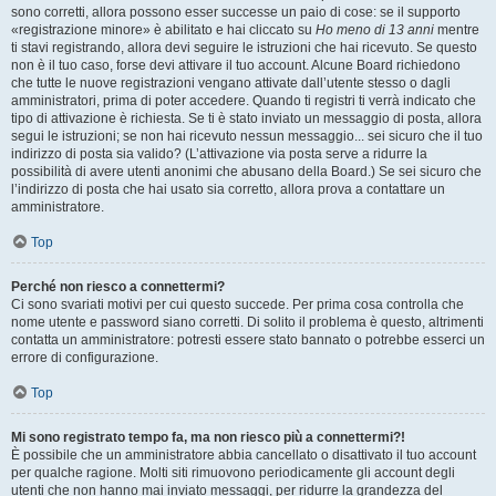
sono corretti, allora possono esser successe un paio di cose: se il supporto
«registrazione minore» è abilitato e hai cliccato su
Ho meno di 13 anni
mentre
ti stavi registrando, allora devi seguire le istruzioni che hai ricevuto. Se questo
non è il tuo caso, forse devi attivare il tuo account. Alcune Board richiedono
che tutte le nuove registrazioni vengano attivate dall’utente stesso o dagli
amministratori, prima di poter accedere. Quando ti registri ti verrà indicato che
tipo di attivazione è richiesta. Se ti è stato inviato un messaggio di posta, allora
segui le istruzioni; se non hai ricevuto nessun messaggio... sei sicuro che il tuo
indirizzo di posta sia valido? (L’attivazione via posta serve a ridurre la
possibilità di avere utenti anonimi che abusano della Board.) Se sei sicuro che
l’indirizzo di posta che hai usato sia corretto, allora prova a contattare un
amministratore.
Top
Perché non riesco a connettermi?
Ci sono svariati motivi per cui questo succede. Per prima cosa controlla che
nome utente e password siano corretti. Di solito il problema è questo, altrimenti
contatta un amministratore: potresti essere stato bannato o potrebbe esserci un
errore di configurazione.
Top
Mi sono registrato tempo fa, ma non riesco più a connettermi?!
È possibile che un amministratore abbia cancellato o disattivato il tuo account
per qualche ragione. Molti siti rimuovono periodicamente gli account degli
utenti che non hanno mai inviato messaggi, per ridurre la grandezza del