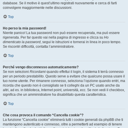
database. Se il motivo è quest’ultimo registrati nuovamente e cerca di farti
coinvolgere maggiormente nelle discussioni.
Top
Ho perso la mia password!
Niente panico! La tua password non può essere recuperata, ma può essere
rigenerata. Per far questo vai nella pagina di ingresso e clicca su
Ho
dimenticato la password
, segui le istruzioni e tornerai in linea in poco tempo.
Se riscontri difficoltà, contatta l’amministratore.
Top
Perché vengo disconnesso automaticamente?
Se non selezioni
Ricordami
quando effettui il login, il sistema ti terrà connesso
per un periodo prestabilito. Questo serve a evitare che qualcuno possa usare il
tuo nome utente. Per rimanere connesso, seleziona l’opzione quando entri, ma
ricorda che questo non è consigliato se ti colleghi da un PC usato anche da
altri, ad es. in biblioteca, Internet point, università, ecc. Se non vedi il checkbox,
significa che un amministratore ha disabilitato questa caratteristica.
Top
Che cosa provoca il comando “Cancella cookie”?
La funzione “Cancella cookie” eliminerà tutti i cookie generati da phpBB che ti
mantengono autenticato e connesso, oltre a permetterti ad esempio di tenere