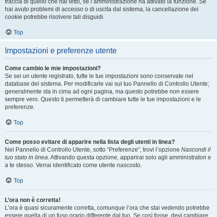
traccia di quello che hai letto, se l’amministrazione ha attivato la funzione. Se
hai avuto problemi di accesso o di uscita dal sistema, la cancellazione dei
cookie potrebbe risolvere tali disguidi.
Top
Impostazioni e preferenze utente
Come cambio le mie impostazioni?
Se sei un utente registrato, tutte le tue impostazioni sono conservate nel
database del sistema. Per modificarle vai sul tuo Pannello di Controllo Utente;
generalmente sta in cima ad ogni pagina, ma questo potrebbe non essere
sempre vero. Questo ti permetterà di cambiare tutte le tue impostazioni e le
preferenze.
Top
Come posso evitare di apparire nella lista degli utenti in linea?
Nel Pannello di Controllo Utente, sotto “Preferenze”, trovi l’opzione
Nascondi il
tuo stato in linea
. Attivando questa opzione, apparirai solo agli amministratori e
a te stesso. Verrai identificato come utente nascosto.
Top
L’ora non è corretta!
L’ora è quasi sicuramente corretta, comunque l’ora che stai vedendo potrebbe
essere quella di un fuso orario differente dal tuo. Se così fosse, devi cambiare