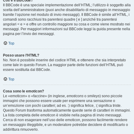
Cos’è il BBCode?
Il BBCode è una speciale implementazione dell’HTML; l’utilizzo è soggetto alla
scelta dell’amministratore (puoi anche disabilitarlo di messaggio in messaggio
tramite l’opzione nel modulo di invio messaggi). Il BBCode è simile all’HTML, i
comandi sono racchiusi tra parentesi quadre [ e ] anziché tra parentesi
angolari < e > e offre un controllo maggiore su cosa e come viene mostrato nei
messaggi. Per maggiori informazioni sul BBCode leggi la guida presente nella
pagina per l’invio dei messaggi.
Top
Posso usare l’HTML?
No. Non è possibile inserire del codice HTML e ottenere che sia interpretato
come tale in questo Forum. La maggior parte delle funzioni dell’HTML può
essere sostituita dal BBCode.
Top
Cosa sono le emoticon?
Le «emoticon» o «faccine» (in inglese,
emoticons
o
smileys
) sono piccole
immagini che possono essere usate per esprimere una sensazione o
un’emozione con pochi caratteri; ad es. :) significa felice, :( significa triste.
Questo Forum trasforma automaticamente queste serie di caratteri in immagini.
La lista completa delle emoticon è visibile nella pagina di invio messaggi.
Cerca di non esagerare nell’uso delle emoticon, possono facilmente rendere
un messaggio illeggibile, e un moderatore potrebbe decidere di modificarlo o
addirittura rimuoverlo.