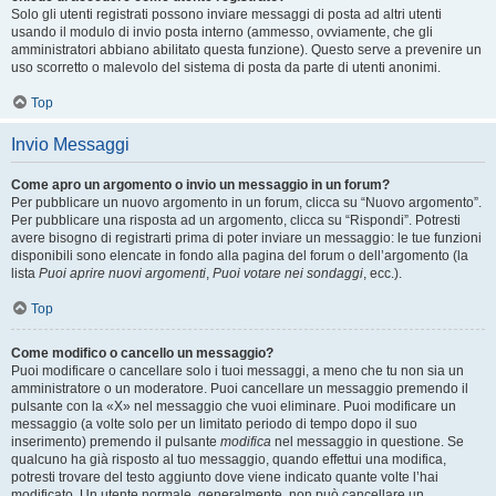
Solo gli utenti registrati possono inviare messaggi di posta ad altri utenti
usando il modulo di invio posta interno (ammesso, ovviamente, che gli
amministratori abbiano abilitato questa funzione). Questo serve a prevenire un
uso scorretto o malevolo del sistema di posta da parte di utenti anonimi.
Top
Invio Messaggi
Come apro un argomento o invio un messaggio in un forum?
Per pubblicare un nuovo argomento in un forum, clicca su “Nuovo argomento”.
Per pubblicare una risposta ad un argomento, clicca su “Rispondi”. Potresti
avere bisogno di registrarti prima di poter inviare un messaggio: le tue funzioni
disponibili sono elencate in fondo alla pagina del forum o dell’argomento (la
lista
Puoi aprire nuovi argomenti
,
Puoi votare nei sondaggi
, ecc.).
Top
Come modifico o cancello un messaggio?
Puoi modificare o cancellare solo i tuoi messaggi, a meno che tu non sia un
amministratore o un moderatore. Puoi cancellare un messaggio premendo il
pulsante con la «X» nel messaggio che vuoi eliminare. Puoi modificare un
messaggio (a volte solo per un limitato periodo di tempo dopo il suo
inserimento) premendo il pulsante
modifica
nel messaggio in questione. Se
qualcuno ha già risposto al tuo messaggio, quando effettui una modifica,
potresti trovare del testo aggiunto dove viene indicato quante volte l’hai
modificato. Un utente normale, generalmente, non può cancellare un