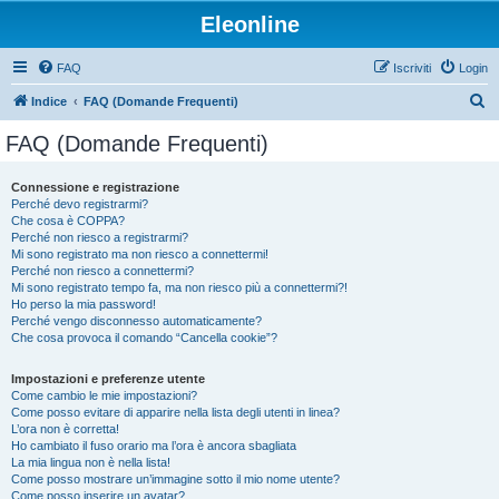
Eleonline
FAQ
Iscriviti
Login
C
Indice
FAQ (Domande Frequenti)
e
FAQ (Domande Frequenti)
r
c
Connessione e registrazione
Perché devo registrarmi?
a
Che cosa è COPPA?
Perché non riesco a registrarmi?
Mi sono registrato ma non riesco a connettermi!
Perché non riesco a connettermi?
Mi sono registrato tempo fa, ma non riesco più a connettermi?!
Ho perso la mia password!
Perché vengo disconnesso automaticamente?
Che cosa provoca il comando “Cancella cookie”?
Impostazioni e preferenze utente
Come cambio le mie impostazioni?
Come posso evitare di apparire nella lista degli utenti in linea?
L’ora non è corretta!
Ho cambiato il fuso orario ma l’ora è ancora sbagliata
La mia lingua non è nella lista!
Come posso mostrare un’immagine sotto il mio nome utente?
Come posso inserire un avatar?