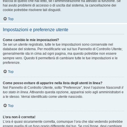
traccia di quello che hai letto, se l’amministrazione ha attivato la funzione. Se
hai avuto problemi di accesso o di uscita dal sistema, la cancellazione dei
cookie potrebbe risolvere tali disguidi.
Top
Impostazioni e preferenze utente
Come cambio le mie impostazioni?
Se sei un utente registrato, tutte le tue impostazioni sono conservate nel
database del sistema. Per modificarle vai sul tuo Pannello di Controllo Utente;
generalmente sta in cima ad ogni pagina, ma questo potrebbe non essere
sempre vero. Questo ti permetterà di cambiare tutte le tue impostazioni e le
preferenze.
Top
Come posso evitare di apparire nella lista degli utenti in linea?
Nel Pannello di Controllo Utente, sotto “Preferenze”, trovi l’opzione
Nascondi il
tuo stato in linea
. Attivando questa opzione, apparirai solo agli amministratori e
a te stesso. Verrai identificato come utente nascosto.
Top
L’ora non è corretta!
L’ora è quasi sicuramente corretta, comunque l’ora che stai vedendo potrebbe
essere quella di un fuso orario differente dal tuo. Se così fosse, devi cambiare