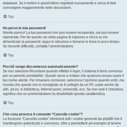
database. Se il motivo è quest’ultimo registrati nuovamente e cerca di farti
coinvolgere maggiormente nelle discussioni.
Top
Ho perso la mia password!
Niente panico! La tua password non può essere recuperata, ma può essere
rigenerata. Per far questo vai nella pagina di ingresso e clicca su
Ho
dimenticato la password
, segui le istruzioni e tornerai in linea in poco tempo.
Se riscontri difficoltà, contatta l’amministratore.
Top
Perché vengo disconnesso automaticamente?
Se non selezioni
Ricordami
quando effettui il login, il sistema ti terrà connesso
per un periodo prestabilito. Questo serve a evitare che qualcuno possa usare il
tuo nome utente. Per rimanere connesso, seleziona l’opzione quando entri, ma
ricorda che questo non è consigliato se ti colleghi da un PC usato anche da
altri, ad es. in biblioteca, Internet point, università, ecc. Se non vedi il checkbox,
significa che un amministratore ha disabilitato questa caratteristica.
Top
Che cosa provoca il comando “Cancella cookie”?
La funzione “Cancella cookie” eliminerà tutti i cookie generati da phpBB che ti
mantengono autenticato e connesso, oltre a permetterti ad esempio di tenere