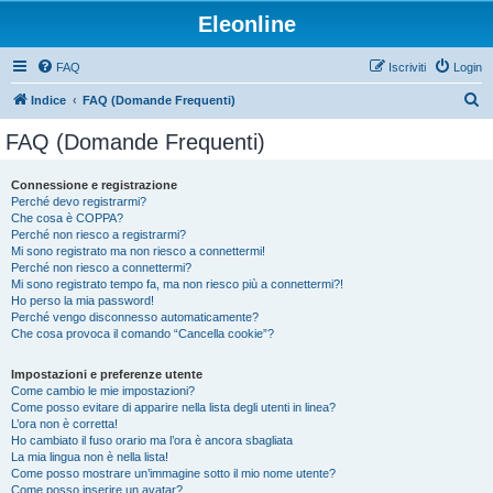
Eleonline
FAQ
Iscriviti
Login
C
Indice
FAQ (Domande Frequenti)
e
FAQ (Domande Frequenti)
r
c
Connessione e registrazione
Perché devo registrarmi?
a
Che cosa è COPPA?
Perché non riesco a registrarmi?
Mi sono registrato ma non riesco a connettermi!
Perché non riesco a connettermi?
Mi sono registrato tempo fa, ma non riesco più a connettermi?!
Ho perso la mia password!
Perché vengo disconnesso automaticamente?
Che cosa provoca il comando “Cancella cookie”?
Impostazioni e preferenze utente
Come cambio le mie impostazioni?
Come posso evitare di apparire nella lista degli utenti in linea?
L’ora non è corretta!
Ho cambiato il fuso orario ma l’ora è ancora sbagliata
La mia lingua non è nella lista!
Come posso mostrare un’immagine sotto il mio nome utente?
Come posso inserire un avatar?