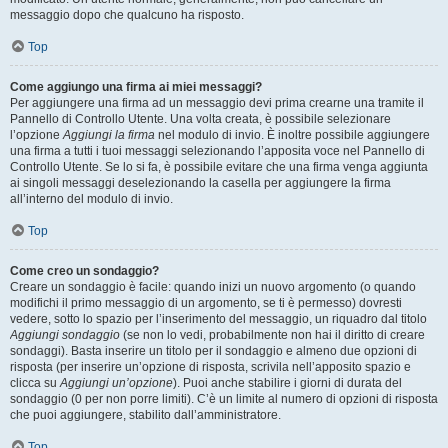
messaggio dopo che qualcuno ha risposto.
Top
Come aggiungo una firma ai miei messaggi?
Per aggiungere una firma ad un messaggio devi prima crearne una tramite il
Pannello di Controllo Utente. Una volta creata, è possibile selezionare
l’opzione
Aggiungi la firma
nel modulo di invio. È inoltre possibile aggiungere
una firma a tutti i tuoi messaggi selezionando l’apposita voce nel Pannello di
Controllo Utente. Se lo si fa, è possibile evitare che una firma venga aggiunta
ai singoli messaggi deselezionando la casella per aggiungere la firma
all’interno del modulo di invio.
Top
Come creo un sondaggio?
Creare un sondaggio è facile: quando inizi un nuovo argomento (o quando
modifichi il primo messaggio di un argomento, se ti è permesso) dovresti
vedere, sotto lo spazio per l’inserimento del messaggio, un riquadro dal titolo
Aggiungi sondaggio
(se non lo vedi, probabilmente non hai il diritto di creare
sondaggi). Basta inserire un titolo per il sondaggio e almeno due opzioni di
risposta (per inserire un’opzione di risposta, scrivila nell’apposito spazio e
clicca su
Aggiungi un’opzione
). Puoi anche stabilire i giorni di durata del
sondaggio (0 per non porre limiti). C’è un limite al numero di opzioni di risposta
che puoi aggiungere, stabilito dall’amministratore.
Top