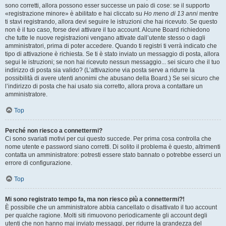
sono corretti, allora possono esser successe un paio di cose: se il supporto
«registrazione minore» è abilitato e hai cliccato su
Ho meno di 13 anni
mentre
ti stavi registrando, allora devi seguire le istruzioni che hai ricevuto. Se questo
non è il tuo caso, forse devi attivare il tuo account. Alcune Board richiedono
che tutte le nuove registrazioni vengano attivate dall’utente stesso o dagli
amministratori, prima di poter accedere. Quando ti registri ti verrà indicato che
tipo di attivazione è richiesta. Se ti è stato inviato un messaggio di posta, allora
segui le istruzioni; se non hai ricevuto nessun messaggio... sei sicuro che il tuo
indirizzo di posta sia valido? (L’attivazione via posta serve a ridurre la
possibilità di avere utenti anonimi che abusano della Board.) Se sei sicuro che
l’indirizzo di posta che hai usato sia corretto, allora prova a contattare un
amministratore.
Top
Perché non riesco a connettermi?
Ci sono svariati motivi per cui questo succede. Per prima cosa controlla che
nome utente e password siano corretti. Di solito il problema è questo, altrimenti
contatta un amministratore: potresti essere stato bannato o potrebbe esserci un
errore di configurazione.
Top
Mi sono registrato tempo fa, ma non riesco più a connettermi?!
È possibile che un amministratore abbia cancellato o disattivato il tuo account
per qualche ragione. Molti siti rimuovono periodicamente gli account degli
utenti che non hanno mai inviato messaggi, per ridurre la grandezza del