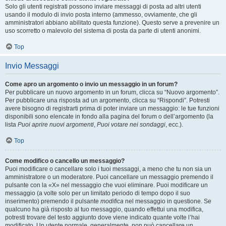
Solo gli utenti registrati possono inviare messaggi di posta ad altri utenti
usando il modulo di invio posta interno (ammesso, ovviamente, che gli
amministratori abbiano abilitato questa funzione). Questo serve a prevenire un
uso scorretto o malevolo del sistema di posta da parte di utenti anonimi.
Top
Invio Messaggi
Come apro un argomento o invio un messaggio in un forum?
Per pubblicare un nuovo argomento in un forum, clicca su “Nuovo argomento”.
Per pubblicare una risposta ad un argomento, clicca su “Rispondi”. Potresti
avere bisogno di registrarti prima di poter inviare un messaggio: le tue funzioni
disponibili sono elencate in fondo alla pagina del forum o dell’argomento (la
lista
Puoi aprire nuovi argomenti
,
Puoi votare nei sondaggi
, ecc.).
Top
Come modifico o cancello un messaggio?
Puoi modificare o cancellare solo i tuoi messaggi, a meno che tu non sia un
amministratore o un moderatore. Puoi cancellare un messaggio premendo il
pulsante con la «X» nel messaggio che vuoi eliminare. Puoi modificare un
messaggio (a volte solo per un limitato periodo di tempo dopo il suo
inserimento) premendo il pulsante
modifica
nel messaggio in questione. Se
qualcuno ha già risposto al tuo messaggio, quando effettui una modifica,
potresti trovare del testo aggiunto dove viene indicato quante volte l’hai
modificato. Un utente normale, generalmente, non può cancellare un