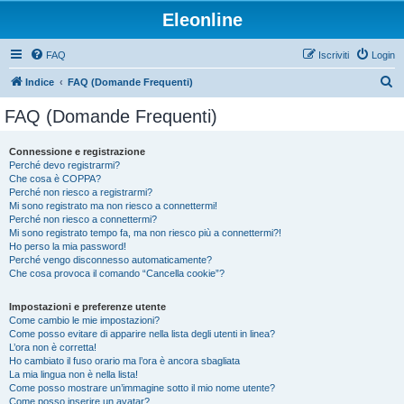
Eleonline
FAQ
Iscriviti
Login
C
Indice
FAQ (Domande Frequenti)
e
FAQ (Domande Frequenti)
r
c
Connessione e registrazione
Perché devo registrarmi?
a
Che cosa è COPPA?
Perché non riesco a registrarmi?
Mi sono registrato ma non riesco a connettermi!
Perché non riesco a connettermi?
Mi sono registrato tempo fa, ma non riesco più a connettermi?!
Ho perso la mia password!
Perché vengo disconnesso automaticamente?
Che cosa provoca il comando “Cancella cookie”?
Impostazioni e preferenze utente
Come cambio le mie impostazioni?
Come posso evitare di apparire nella lista degli utenti in linea?
L’ora non è corretta!
Ho cambiato il fuso orario ma l’ora è ancora sbagliata
La mia lingua non è nella lista!
Come posso mostrare un’immagine sotto il mio nome utente?
Come posso inserire un avatar?