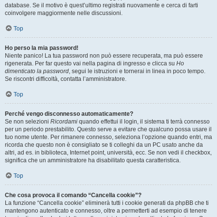
database. Se il motivo è quest’ultimo registrati nuovamente e cerca di farti
coinvolgere maggiormente nelle discussioni.
Top
Ho perso la mia password!
Niente panico! La tua password non può essere recuperata, ma può essere
rigenerata. Per far questo vai nella pagina di ingresso e clicca su
Ho
dimenticato la password
, segui le istruzioni e tornerai in linea in poco tempo.
Se riscontri difficoltà, contatta l’amministratore.
Top
Perché vengo disconnesso automaticamente?
Se non selezioni
Ricordami
quando effettui il login, il sistema ti terrà connesso
per un periodo prestabilito. Questo serve a evitare che qualcuno possa usare il
tuo nome utente. Per rimanere connesso, seleziona l’opzione quando entri, ma
ricorda che questo non è consigliato se ti colleghi da un PC usato anche da
altri, ad es. in biblioteca, Internet point, università, ecc. Se non vedi il checkbox,
significa che un amministratore ha disabilitato questa caratteristica.
Top
Che cosa provoca il comando “Cancella cookie”?
La funzione “Cancella cookie” eliminerà tutti i cookie generati da phpBB che ti
mantengono autenticato e connesso, oltre a permetterti ad esempio di tenere