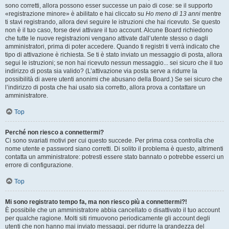
sono corretti, allora possono esser successe un paio di cose: se il supporto
«registrazione minore» è abilitato e hai cliccato su
Ho meno di 13 anni
mentre
ti stavi registrando, allora devi seguire le istruzioni che hai ricevuto. Se questo
non è il tuo caso, forse devi attivare il tuo account. Alcune Board richiedono
che tutte le nuove registrazioni vengano attivate dall’utente stesso o dagli
amministratori, prima di poter accedere. Quando ti registri ti verrà indicato che
tipo di attivazione è richiesta. Se ti è stato inviato un messaggio di posta, allora
segui le istruzioni; se non hai ricevuto nessun messaggio... sei sicuro che il tuo
indirizzo di posta sia valido? (L’attivazione via posta serve a ridurre la
possibilità di avere utenti anonimi che abusano della Board.) Se sei sicuro che
l’indirizzo di posta che hai usato sia corretto, allora prova a contattare un
amministratore.
Top
Perché non riesco a connettermi?
Ci sono svariati motivi per cui questo succede. Per prima cosa controlla che
nome utente e password siano corretti. Di solito il problema è questo, altrimenti
contatta un amministratore: potresti essere stato bannato o potrebbe esserci un
errore di configurazione.
Top
Mi sono registrato tempo fa, ma non riesco più a connettermi?!
È possibile che un amministratore abbia cancellato o disattivato il tuo account
per qualche ragione. Molti siti rimuovono periodicamente gli account degli
utenti che non hanno mai inviato messaggi, per ridurre la grandezza del