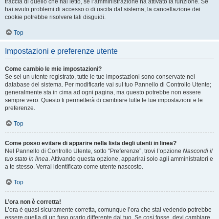
traccia di quello che hai letto, se l’amministrazione ha attivato la funzione. Se
hai avuto problemi di accesso o di uscita dal sistema, la cancellazione dei
cookie potrebbe risolvere tali disguidi.
Top
Impostazioni e preferenze utente
Come cambio le mie impostazioni?
Se sei un utente registrato, tutte le tue impostazioni sono conservate nel
database del sistema. Per modificarle vai sul tuo Pannello di Controllo Utente;
generalmente sta in cima ad ogni pagina, ma questo potrebbe non essere
sempre vero. Questo ti permetterà di cambiare tutte le tue impostazioni e le
preferenze.
Top
Come posso evitare di apparire nella lista degli utenti in linea?
Nel Pannello di Controllo Utente, sotto “Preferenze”, trovi l’opzione
Nascondi il
tuo stato in linea
. Attivando questa opzione, apparirai solo agli amministratori e
a te stesso. Verrai identificato come utente nascosto.
Top
L’ora non è corretta!
L’ora è quasi sicuramente corretta, comunque l’ora che stai vedendo potrebbe
essere quella di un fuso orario differente dal tuo. Se così fosse, devi cambiare