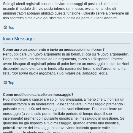
Solo gli utenti registrati possono inviare messaggi di posta ad altri utenti
usando il modulo di invio posta interno (ammesso, ovviamente, che gli
amministratori abbiano abilitato questa funzione). Questo serve a prevenire un
uso scorretto o malevolo del sistema di posta da parte di utenti anonimi.
Top
Invio Messaggi
Come apro un argomento o invio un messaggio in un forum?
Per pubblicare un nuovo argomento in un forum, clicca su “Nuovo argomento”.
Per pubblicare una risposta ad un argomento, clicca su “Rispondi”. Potresti
avere bisogno di registrarti prima di poter inviare un messaggio: le tue funzioni
disponibili sono elencate in fondo alla pagina del forum o dell’argomento (la
lista
Puoi aprire nuovi argomenti
,
Puoi votare nei sondaggi
, ecc.).
Top
Come modifico o cancello un messaggio?
Puoi modificare o cancellare solo i tuoi messaggi, a meno che tu non sia un
amministratore o un moderatore. Puoi cancellare un messaggio premendo il
pulsante con la «X» nel messaggio che vuoi eliminare. Puoi modificare un
messaggio (a volte solo per un limitato periodo di tempo dopo il suo
inserimento) premendo il pulsante
modifica
nel messaggio in questione. Se
qualcuno ha già risposto al tuo messaggio, quando effettui una modifica,
potresti trovare del testo aggiunto dove viene indicato quante volte l’hai
modificato. Un utente normale, generalmente, non può cancellare un