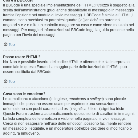
Cos’è il BBCode?
Il BBCode è una speciale implementazione dell’HTML; l’utilizzo è soggetto alla
scelta dell’amministratore (puoi anche disabilitarlo di messaggio in messaggio
tramite l’opzione nel modulo di invio messaggi). Il BBCode è simile all’HTML, i
comandi sono racchiusi tra parentesi quadre [ e ] anziché tra parentesi
angolari < e > e offre un controllo maggiore su cosa e come viene mostrato nei
messaggi. Per maggiori informazioni sul BBCode leggi la guida presente nella
pagina per l’invio dei messaggi.
Top
Posso usare l’HTML?
No. Non è possibile inserire del codice HTML e ottenere che sia interpretato
come tale in questo Forum. La maggior parte delle funzioni dell’HTML può
essere sostituita dal BBCode.
Top
Cosa sono le emoticon?
Le «emoticon» o «faccine» (in inglese,
emoticons
o
smileys
) sono piccole
immagini che possono essere usate per esprimere una sensazione o
un’emozione con pochi caratteri; ad es. :) significa felice, :( significa triste.
Questo Forum trasforma automaticamente queste serie di caratteri in immagini.
La lista completa delle emoticon è visibile nella pagina di invio messaggi.
Cerca di non esagerare nell’uso delle emoticon, possono facilmente rendere
un messaggio illeggibile, e un moderatore potrebbe decidere di modificarlo o
addirittura rimuoverlo.