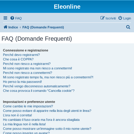
Eleonline
FAQ
Iscriviti
Login
C
Indice
FAQ (Domande Frequenti)
e
FAQ (Domande Frequenti)
r
c
Connessione e registrazione
Perché devo registrarmi?
a
Che cosa è COPPA?
Perché non riesco a registrarmi?
Mi sono registrato ma non riesco a connettermi!
Perché non riesco a connettermi?
Mi sono registrato tempo fa, ma non riesco più a connettermi?!
Ho perso la mia password!
Perché vengo disconnesso automaticamente?
Che cosa provoca il comando “Cancella cookie”?
Impostazioni e preferenze utente
Come cambio le mie impostazioni?
Come posso evitare di apparire nella lista degli utenti in linea?
L’ora non è corretta!
Ho cambiato il fuso orario ma l’ora è ancora sbagliata
La mia lingua non è nella lista!
Come posso mostrare un’immagine sotto il mio nome utente?
Come posso inserire un avatar?