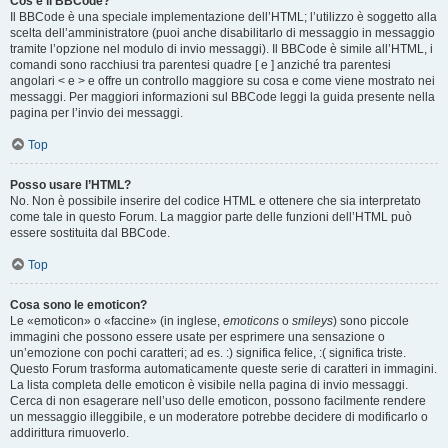
Cos’è il BBCode?
Il BBCode è una speciale implementazione dell’HTML; l’utilizzo è soggetto alla
scelta dell’amministratore (puoi anche disabilitarlo di messaggio in messaggio
tramite l’opzione nel modulo di invio messaggi). Il BBCode è simile all’HTML, i
comandi sono racchiusi tra parentesi quadre [ e ] anziché tra parentesi
angolari < e > e offre un controllo maggiore su cosa e come viene mostrato nei
messaggi. Per maggiori informazioni sul BBCode leggi la guida presente nella
pagina per l’invio dei messaggi.
Top
Posso usare l’HTML?
No. Non è possibile inserire del codice HTML e ottenere che sia interpretato
come tale in questo Forum. La maggior parte delle funzioni dell’HTML può
essere sostituita dal BBCode.
Top
Cosa sono le emoticon?
Le «emoticon» o «faccine» (in inglese,
emoticons
o
smileys
) sono piccole
immagini che possono essere usate per esprimere una sensazione o
un’emozione con pochi caratteri; ad es. :) significa felice, :( significa triste.
Questo Forum trasforma automaticamente queste serie di caratteri in immagini.
La lista completa delle emoticon è visibile nella pagina di invio messaggi.
Cerca di non esagerare nell’uso delle emoticon, possono facilmente rendere
un messaggio illeggibile, e un moderatore potrebbe decidere di modificarlo o
addirittura rimuoverlo.