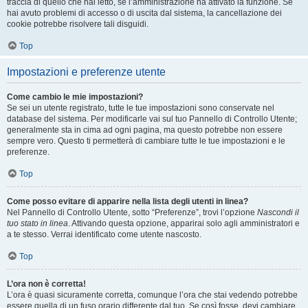
traccia di quello che hai letto, se l’amministrazione ha attivato la funzione. Se
hai avuto problemi di accesso o di uscita dal sistema, la cancellazione dei
cookie potrebbe risolvere tali disguidi.
Top
Impostazioni e preferenze utente
Come cambio le mie impostazioni?
Se sei un utente registrato, tutte le tue impostazioni sono conservate nel
database del sistema. Per modificarle vai sul tuo Pannello di Controllo Utente;
generalmente sta in cima ad ogni pagina, ma questo potrebbe non essere
sempre vero. Questo ti permetterà di cambiare tutte le tue impostazioni e le
preferenze.
Top
Come posso evitare di apparire nella lista degli utenti in linea?
Nel Pannello di Controllo Utente, sotto “Preferenze”, trovi l’opzione
Nascondi il
tuo stato in linea
. Attivando questa opzione, apparirai solo agli amministratori e
a te stesso. Verrai identificato come utente nascosto.
Top
L’ora non è corretta!
L’ora è quasi sicuramente corretta, comunque l’ora che stai vedendo potrebbe
essere quella di un fuso orario differente dal tuo. Se così fosse, devi cambiare