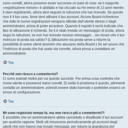
sono corretti, allora possono esser successe un paio di cose: se il supporto
«registrazione minore» è abilitato e hai cliccato su
Ho meno di 13 anni
mentre
ti stavi registrando, allora devi seguire le istruzioni che hai ricevuto. Se questo
non è il tuo caso, forse devi attivare il tuo account. Alcune Board richiedono
che tutte le nuove registrazioni vengano attivate dall’utente stesso o dagli
amministratori, prima di poter accedere. Quando ti registri ti verrà indicato che
tipo di attivazione è richiesta. Se ti è stato inviato un messaggio di posta, allora
segui le istruzioni; se non hai ricevuto nessun messaggio... sei sicuro che il tuo
indirizzo di posta sia valido? (L’attivazione via posta serve a ridurre la
possibilità di avere utenti anonimi che abusano della Board.) Se sei sicuro che
l’indirizzo di posta che hai usato sia corretto, allora prova a contattare un
amministratore.
Top
Perché non riesco a connettermi?
Ci sono svariati motivi per cui questo succede. Per prima cosa controlla che
nome utente e password siano corretti. Di solito il problema è questo, altrimenti
contatta un amministratore: potresti essere stato bannato o potrebbe esserci un
errore di configurazione.
Top
Mi sono registrato tempo fa, ma non riesco più a connettermi?!
È possibile che un amministratore abbia cancellato o disattivato il tuo account
per qualche ragione. Molti siti rimuovono periodicamente gli account degli
utenti che non hanno mai inviato messaggi, per ridurre la grandezza del