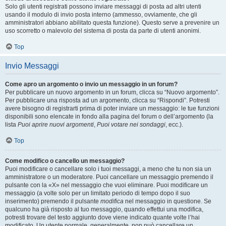
Solo gli utenti registrati possono inviare messaggi di posta ad altri utenti
usando il modulo di invio posta interno (ammesso, ovviamente, che gli
amministratori abbiano abilitato questa funzione). Questo serve a prevenire un
uso scorretto o malevolo del sistema di posta da parte di utenti anonimi.
Top
Invio Messaggi
Come apro un argomento o invio un messaggio in un forum?
Per pubblicare un nuovo argomento in un forum, clicca su “Nuovo argomento”.
Per pubblicare una risposta ad un argomento, clicca su “Rispondi”. Potresti
avere bisogno di registrarti prima di poter inviare un messaggio: le tue funzioni
disponibili sono elencate in fondo alla pagina del forum o dell’argomento (la
lista
Puoi aprire nuovi argomenti
,
Puoi votare nei sondaggi
, ecc.).
Top
Come modifico o cancello un messaggio?
Puoi modificare o cancellare solo i tuoi messaggi, a meno che tu non sia un
amministratore o un moderatore. Puoi cancellare un messaggio premendo il
pulsante con la «X» nel messaggio che vuoi eliminare. Puoi modificare un
messaggio (a volte solo per un limitato periodo di tempo dopo il suo
inserimento) premendo il pulsante
modifica
nel messaggio in questione. Se
qualcuno ha già risposto al tuo messaggio, quando effettui una modifica,
potresti trovare del testo aggiunto dove viene indicato quante volte l’hai
modificato. Un utente normale, generalmente, non può cancellare un