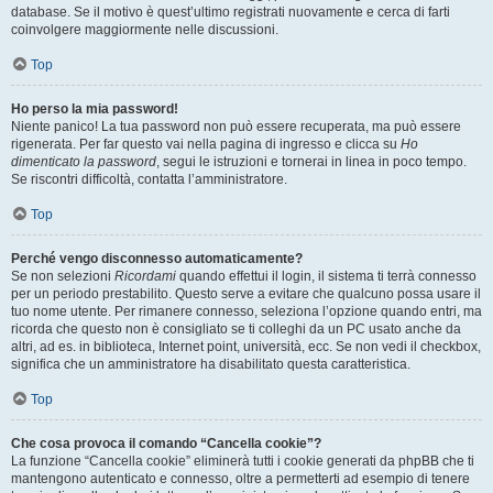
database. Se il motivo è quest’ultimo registrati nuovamente e cerca di farti
coinvolgere maggiormente nelle discussioni.
Top
Ho perso la mia password!
Niente panico! La tua password non può essere recuperata, ma può essere
rigenerata. Per far questo vai nella pagina di ingresso e clicca su
Ho
dimenticato la password
, segui le istruzioni e tornerai in linea in poco tempo.
Se riscontri difficoltà, contatta l’amministratore.
Top
Perché vengo disconnesso automaticamente?
Se non selezioni
Ricordami
quando effettui il login, il sistema ti terrà connesso
per un periodo prestabilito. Questo serve a evitare che qualcuno possa usare il
tuo nome utente. Per rimanere connesso, seleziona l’opzione quando entri, ma
ricorda che questo non è consigliato se ti colleghi da un PC usato anche da
altri, ad es. in biblioteca, Internet point, università, ecc. Se non vedi il checkbox,
significa che un amministratore ha disabilitato questa caratteristica.
Top
Che cosa provoca il comando “Cancella cookie”?
La funzione “Cancella cookie” eliminerà tutti i cookie generati da phpBB che ti
mantengono autenticato e connesso, oltre a permetterti ad esempio di tenere