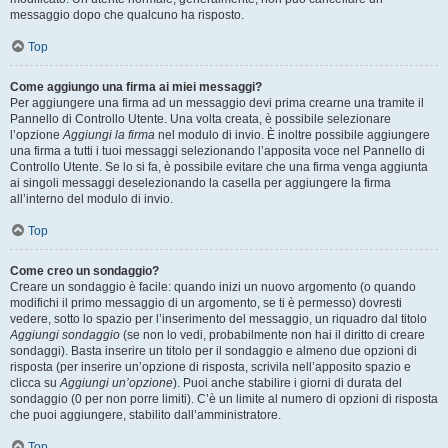
messaggio dopo che qualcuno ha risposto.
Top
Come aggiungo una firma ai miei messaggi?
Per aggiungere una firma ad un messaggio devi prima crearne una tramite il
Pannello di Controllo Utente. Una volta creata, è possibile selezionare
l’opzione
Aggiungi la firma
nel modulo di invio. È inoltre possibile aggiungere
una firma a tutti i tuoi messaggi selezionando l’apposita voce nel Pannello di
Controllo Utente. Se lo si fa, è possibile evitare che una firma venga aggiunta
ai singoli messaggi deselezionando la casella per aggiungere la firma
all’interno del modulo di invio.
Top
Come creo un sondaggio?
Creare un sondaggio è facile: quando inizi un nuovo argomento (o quando
modifichi il primo messaggio di un argomento, se ti è permesso) dovresti
vedere, sotto lo spazio per l’inserimento del messaggio, un riquadro dal titolo
Aggiungi sondaggio
(se non lo vedi, probabilmente non hai il diritto di creare
sondaggi). Basta inserire un titolo per il sondaggio e almeno due opzioni di
risposta (per inserire un’opzione di risposta, scrivila nell’apposito spazio e
clicca su
Aggiungi un’opzione
). Puoi anche stabilire i giorni di durata del
sondaggio (0 per non porre limiti). C’è un limite al numero di opzioni di risposta
che puoi aggiungere, stabilito dall’amministratore.
Top