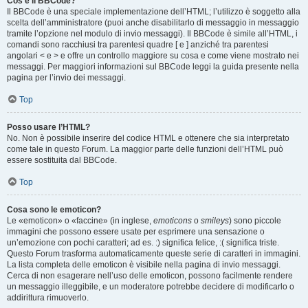
Cos’è il BBCode?
Il BBCode è una speciale implementazione dell’HTML; l’utilizzo è soggetto alla
scelta dell’amministratore (puoi anche disabilitarlo di messaggio in messaggio
tramite l’opzione nel modulo di invio messaggi). Il BBCode è simile all’HTML, i
comandi sono racchiusi tra parentesi quadre [ e ] anziché tra parentesi
angolari < e > e offre un controllo maggiore su cosa e come viene mostrato nei
messaggi. Per maggiori informazioni sul BBCode leggi la guida presente nella
pagina per l’invio dei messaggi.
Top
Posso usare l’HTML?
No. Non è possibile inserire del codice HTML e ottenere che sia interpretato
come tale in questo Forum. La maggior parte delle funzioni dell’HTML può
essere sostituita dal BBCode.
Top
Cosa sono le emoticon?
Le «emoticon» o «faccine» (in inglese,
emoticons
o
smileys
) sono piccole
immagini che possono essere usate per esprimere una sensazione o
un’emozione con pochi caratteri; ad es. :) significa felice, :( significa triste.
Questo Forum trasforma automaticamente queste serie di caratteri in immagini.
La lista completa delle emoticon è visibile nella pagina di invio messaggi.
Cerca di non esagerare nell’uso delle emoticon, possono facilmente rendere
un messaggio illeggibile, e un moderatore potrebbe decidere di modificarlo o
addirittura rimuoverlo.