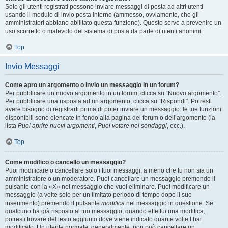
Solo gli utenti registrati possono inviare messaggi di posta ad altri utenti
usando il modulo di invio posta interno (ammesso, ovviamente, che gli
amministratori abbiano abilitato questa funzione). Questo serve a prevenire un
uso scorretto o malevolo del sistema di posta da parte di utenti anonimi.
Top
Invio Messaggi
Come apro un argomento o invio un messaggio in un forum?
Per pubblicare un nuovo argomento in un forum, clicca su “Nuovo argomento”.
Per pubblicare una risposta ad un argomento, clicca su “Rispondi”. Potresti
avere bisogno di registrarti prima di poter inviare un messaggio: le tue funzioni
disponibili sono elencate in fondo alla pagina del forum o dell’argomento (la
lista
Puoi aprire nuovi argomenti
,
Puoi votare nei sondaggi
, ecc.).
Top
Come modifico o cancello un messaggio?
Puoi modificare o cancellare solo i tuoi messaggi, a meno che tu non sia un
amministratore o un moderatore. Puoi cancellare un messaggio premendo il
pulsante con la «X» nel messaggio che vuoi eliminare. Puoi modificare un
messaggio (a volte solo per un limitato periodo di tempo dopo il suo
inserimento) premendo il pulsante
modifica
nel messaggio in questione. Se
qualcuno ha già risposto al tuo messaggio, quando effettui una modifica,
potresti trovare del testo aggiunto dove viene indicato quante volte l’hai
modificato. Un utente normale, generalmente, non può cancellare un