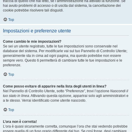
traccia di quello che hai letto, se l’amministrazione ha attivato la funzione. Se
hai avuto problemi di accesso o di uscita dal sistema, la cancellazione dei
cookie potrebbe risolvere tali disguidi.
Top
Impostazioni e preferenze utente
Come cambio le mie impostazioni?
Se sei un utente registrato, tutte le tue impostazioni sono conservate nel
database del sistema. Per modificarle vai sul tuo Pannello di Controllo Utente;
generalmente sta in cima ad ogni pagina, ma questo potrebbe non essere
sempre vero. Questo ti permetterà di cambiare tutte le tue impostazioni e le
preferenze.
Top
Come posso evitare di apparire nella lista degli utenti in linea?
Nel Pannello di Controllo Utente, sotto “Preferenze”, trovi l’opzione
Nascondi il
tuo stato in linea
. Attivando questa opzione, apparirai solo agli amministratori e
a te stesso. Verrai identificato come utente nascosto.
Top
L’ora non è corretta!
L’ora è quasi sicuramente corretta, comunque l’ora che stai vedendo potrebbe
essere quella di un fuso orario differente dal tuo. Se così fosse, devi cambiare