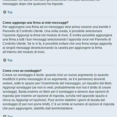
messaggio dopo che qualcuno ha risposto.
Top
Come aggiungo una firma ai miei messaggi?
Per aggiungere una firma ad un messaggio devi prima crearne una tramite il
Pannello di Controllo Utente. Una volta creata, è possibile selezionare
l’opzione
Aggiungi la firma
nel modulo di invio. È inoltre possibile aggiungere
una firma a tutti i tuoi messaggi selezionando l’apposita voce nel Pannello di
Controllo Utente. Se lo si fa, è possibile evitare che una firma venga aggiunta
ai singoli messaggi deselezionando la casella per aggiungere la firma
all’interno del modulo di invio.
Top
Come creo un sondaggio?
Creare un sondaggio è facile: quando inizi un nuovo argomento (o quando
modifichi il primo messaggio di un argomento, se ti è permesso) dovresti
vedere, sotto lo spazio per l’inserimento del messaggio, un riquadro dal titolo
Aggiungi sondaggio
(se non lo vedi, probabilmente non hai il diritto di creare
sondaggi). Basta inserire un titolo per il sondaggio e almeno due opzioni di
risposta (per inserire un’opzione di risposta, scrivila nell’apposito spazio e
clicca su
Aggiungi un’opzione
). Puoi anche stabilire i giorni di durata del
sondaggio (0 per non porre limiti). C’è un limite al numero di opzioni di risposta
che puoi aggiungere, stabilito dall’amministratore.
Top