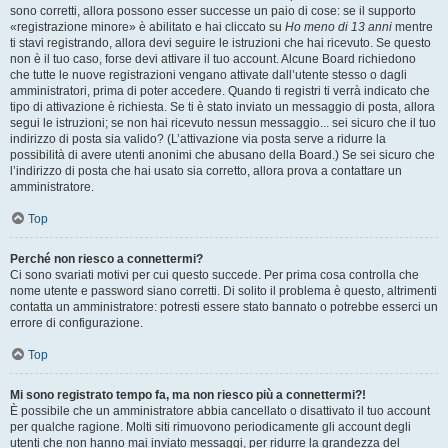
sono corretti, allora possono esser successe un paio di cose: se il supporto
«registrazione minore» è abilitato e hai cliccato su
Ho meno di 13 anni
mentre
ti stavi registrando, allora devi seguire le istruzioni che hai ricevuto. Se questo
non è il tuo caso, forse devi attivare il tuo account. Alcune Board richiedono
che tutte le nuove registrazioni vengano attivate dall’utente stesso o dagli
amministratori, prima di poter accedere. Quando ti registri ti verrà indicato che
tipo di attivazione è richiesta. Se ti è stato inviato un messaggio di posta, allora
segui le istruzioni; se non hai ricevuto nessun messaggio... sei sicuro che il tuo
indirizzo di posta sia valido? (L’attivazione via posta serve a ridurre la
possibilità di avere utenti anonimi che abusano della Board.) Se sei sicuro che
l’indirizzo di posta che hai usato sia corretto, allora prova a contattare un
amministratore.
Top
Perché non riesco a connettermi?
Ci sono svariati motivi per cui questo succede. Per prima cosa controlla che
nome utente e password siano corretti. Di solito il problema è questo, altrimenti
contatta un amministratore: potresti essere stato bannato o potrebbe esserci un
errore di configurazione.
Top
Mi sono registrato tempo fa, ma non riesco più a connettermi?!
È possibile che un amministratore abbia cancellato o disattivato il tuo account
per qualche ragione. Molti siti rimuovono periodicamente gli account degli
utenti che non hanno mai inviato messaggi, per ridurre la grandezza del