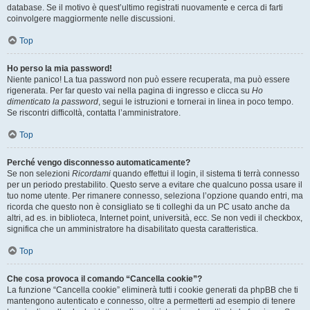
database. Se il motivo è quest’ultimo registrati nuovamente e cerca di farti
coinvolgere maggiormente nelle discussioni.
Top
Ho perso la mia password!
Niente panico! La tua password non può essere recuperata, ma può essere
rigenerata. Per far questo vai nella pagina di ingresso e clicca su
Ho
dimenticato la password
, segui le istruzioni e tornerai in linea in poco tempo.
Se riscontri difficoltà, contatta l’amministratore.
Top
Perché vengo disconnesso automaticamente?
Se non selezioni
Ricordami
quando effettui il login, il sistema ti terrà connesso
per un periodo prestabilito. Questo serve a evitare che qualcuno possa usare il
tuo nome utente. Per rimanere connesso, seleziona l’opzione quando entri, ma
ricorda che questo non è consigliato se ti colleghi da un PC usato anche da
altri, ad es. in biblioteca, Internet point, università, ecc. Se non vedi il checkbox,
significa che un amministratore ha disabilitato questa caratteristica.
Top
Che cosa provoca il comando “Cancella cookie”?
La funzione “Cancella cookie” eliminerà tutti i cookie generati da phpBB che ti
mantengono autenticato e connesso, oltre a permetterti ad esempio di tenere