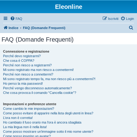
Eleonline
FAQ
Iscriviti
Login
C
Indice
FAQ (Domande Frequenti)
e
FAQ (Domande Frequenti)
r
c
Connessione e registrazione
Perché devo registrarmi?
a
Che cosa è COPPA?
Perché non riesco a registrarmi?
Mi sono registrato ma non riesco a connettermi!
Perché non riesco a connettermi?
Mi sono registrato tempo fa, ma non riesco più a connettermi?!
Ho perso la mia password!
Perché vengo disconnesso automaticamente?
Che cosa provoca il comando “Cancella cookie”?
Impostazioni e preferenze utente
Come cambio le mie impostazioni?
Come posso evitare di apparire nella lista degli utenti in linea?
L’ora non è corretta!
Ho cambiato il fuso orario ma l’ora è ancora sbagliata
La mia lingua non è nella lista!
Come posso mostrare un’immagine sotto il mio nome utente?
Come posso inserire un avatar?