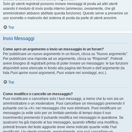
Solo gli utenti registrati possono inviare messaggi di posta ad altri utenti
usando il modulo di invio posta interno (ammesso, ovviamente, che gli
amministratori abbiano abilitato questa funzione). Questo serve a prevenire un
uso scorretto o malevolo del sistema di posta da parte di utenti anonimi.
Top
Invio Messaggi
Come apro un argomento o invio un messaggio in un forum?
Per pubblicare un nuovo argomento in un forum, clicca su “Nuovo argomento”.
Per pubblicare una risposta ad un argomento, clicca su “Rispondi”. Potresti
avere bisogno di registrarti prima di poter inviare un messaggio: le tue funzioni
disponibili sono elencate in fondo alla pagina del forum o dell’argomento (la
lista
Puoi aprire nuovi argomenti
,
Puoi votare nei sondaggi
, ecc.).
Top
Come modifico o cancello un messaggio?
Puoi modificare o cancellare solo i tuoi messaggi, a meno che tu non sia un
amministratore o un moderatore. Puoi cancellare un messaggio premendo il
pulsante con la «X» nel messaggio che vuoi eliminare. Puoi modificare un
messaggio (a volte solo per un limitato periodo di tempo dopo il suo
inserimento) premendo il pulsante
modifica
nel messaggio in questione. Se
qualcuno ha già risposto al tuo messaggio, quando effettui una modifica,
potresti trovare del testo aggiunto dove viene indicato quante volte l’hai
modificato. Un utente normale, generalmente, non può cancellare un