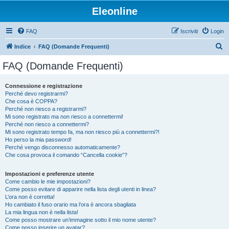
Eleonline
FAQ
Iscriviti
Login
C
Indice
FAQ (Domande Frequenti)
e
FAQ (Domande Frequenti)
r
c
Connessione e registrazione
Perché devo registrarmi?
a
Che cosa è COPPA?
Perché non riesco a registrarmi?
Mi sono registrato ma non riesco a connettermi!
Perché non riesco a connettermi?
Mi sono registrato tempo fa, ma non riesco più a connettermi?!
Ho perso la mia password!
Perché vengo disconnesso automaticamente?
Che cosa provoca il comando “Cancella cookie”?
Impostazioni e preferenze utente
Come cambio le mie impostazioni?
Come posso evitare di apparire nella lista degli utenti in linea?
L’ora non è corretta!
Ho cambiato il fuso orario ma l’ora è ancora sbagliata
La mia lingua non è nella lista!
Come posso mostrare un’immagine sotto il mio nome utente?
Come posso inserire un avatar?