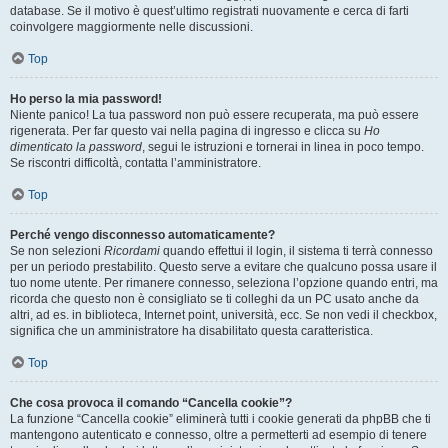
database. Se il motivo è quest’ultimo registrati nuovamente e cerca di farti
coinvolgere maggiormente nelle discussioni.
Top
Ho perso la mia password!
Niente panico! La tua password non può essere recuperata, ma può essere
rigenerata. Per far questo vai nella pagina di ingresso e clicca su
Ho
dimenticato la password
, segui le istruzioni e tornerai in linea in poco tempo.
Se riscontri difficoltà, contatta l’amministratore.
Top
Perché vengo disconnesso automaticamente?
Se non selezioni
Ricordami
quando effettui il login, il sistema ti terrà connesso
per un periodo prestabilito. Questo serve a evitare che qualcuno possa usare il
tuo nome utente. Per rimanere connesso, seleziona l’opzione quando entri, ma
ricorda che questo non è consigliato se ti colleghi da un PC usato anche da
altri, ad es. in biblioteca, Internet point, università, ecc. Se non vedi il checkbox,
significa che un amministratore ha disabilitato questa caratteristica.
Top
Che cosa provoca il comando “Cancella cookie”?
La funzione “Cancella cookie” eliminerà tutti i cookie generati da phpBB che ti
mantengono autenticato e connesso, oltre a permetterti ad esempio di tenere