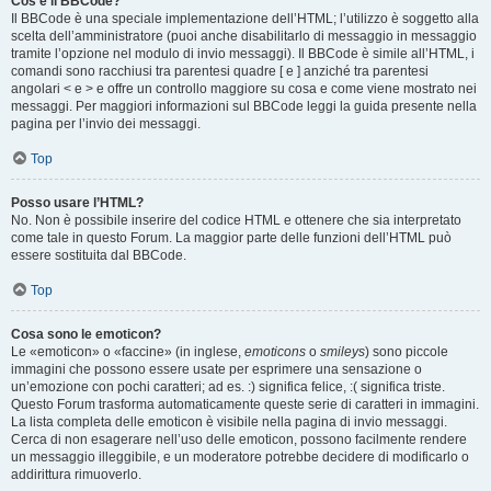
Cos’è il BBCode?
Il BBCode è una speciale implementazione dell’HTML; l’utilizzo è soggetto alla
scelta dell’amministratore (puoi anche disabilitarlo di messaggio in messaggio
tramite l’opzione nel modulo di invio messaggi). Il BBCode è simile all’HTML, i
comandi sono racchiusi tra parentesi quadre [ e ] anziché tra parentesi
angolari < e > e offre un controllo maggiore su cosa e come viene mostrato nei
messaggi. Per maggiori informazioni sul BBCode leggi la guida presente nella
pagina per l’invio dei messaggi.
Top
Posso usare l’HTML?
No. Non è possibile inserire del codice HTML e ottenere che sia interpretato
come tale in questo Forum. La maggior parte delle funzioni dell’HTML può
essere sostituita dal BBCode.
Top
Cosa sono le emoticon?
Le «emoticon» o «faccine» (in inglese,
emoticons
o
smileys
) sono piccole
immagini che possono essere usate per esprimere una sensazione o
un’emozione con pochi caratteri; ad es. :) significa felice, :( significa triste.
Questo Forum trasforma automaticamente queste serie di caratteri in immagini.
La lista completa delle emoticon è visibile nella pagina di invio messaggi.
Cerca di non esagerare nell’uso delle emoticon, possono facilmente rendere
un messaggio illeggibile, e un moderatore potrebbe decidere di modificarlo o
addirittura rimuoverlo.