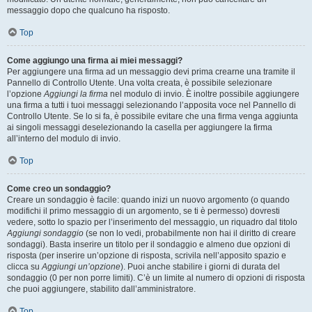
messaggio dopo che qualcuno ha risposto.
Top
Come aggiungo una firma ai miei messaggi?
Per aggiungere una firma ad un messaggio devi prima crearne una tramite il
Pannello di Controllo Utente. Una volta creata, è possibile selezionare
l’opzione
Aggiungi la firma
nel modulo di invio. È inoltre possibile aggiungere
una firma a tutti i tuoi messaggi selezionando l’apposita voce nel Pannello di
Controllo Utente. Se lo si fa, è possibile evitare che una firma venga aggiunta
ai singoli messaggi deselezionando la casella per aggiungere la firma
all’interno del modulo di invio.
Top
Come creo un sondaggio?
Creare un sondaggio è facile: quando inizi un nuovo argomento (o quando
modifichi il primo messaggio di un argomento, se ti è permesso) dovresti
vedere, sotto lo spazio per l’inserimento del messaggio, un riquadro dal titolo
Aggiungi sondaggio
(se non lo vedi, probabilmente non hai il diritto di creare
sondaggi). Basta inserire un titolo per il sondaggio e almeno due opzioni di
risposta (per inserire un’opzione di risposta, scrivila nell’apposito spazio e
clicca su
Aggiungi un’opzione
). Puoi anche stabilire i giorni di durata del
sondaggio (0 per non porre limiti). C’è un limite al numero di opzioni di risposta
che puoi aggiungere, stabilito dall’amministratore.
Top