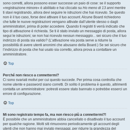
sono corretti, allora possono esser successe un paio di cose: se il supporto
«registrazione minore» è abilitato e hai cliccato su
Ho meno di 13 anni
mentre
ti stavi registrando, allora devi seguire le istruzioni che hai ricevuto. Se questo
non è il tuo caso, forse devi attivare il tuo account. Alcune Board richiedono
che tutte le nuove registrazioni vengano attivate dall’utente stesso o dagli
amministratori, prima di poter accedere. Quando ti registri ti verrà indicato che
tipo di attivazione è richiesta. Se ti è stato inviato un messaggio di posta, allora
segui le istruzioni; se non hai ricevuto nessun messaggio... sei sicuro che il tuo
indirizzo di posta sia valido? (L’attivazione via posta serve a ridurre la
possibilità di avere utenti anonimi che abusano della Board.) Se sei sicuro che
l’indirizzo di posta che hai usato sia corretto, allora prova a contattare un
amministratore.
Top
Perché non riesco a connettermi?
Ci sono svariati motivi per cui questo succede. Per prima cosa controlla che
nome utente e password siano corretti. Di solito il problema è questo, altrimenti
contatta un amministratore: potresti essere stato bannato o potrebbe esserci un
errore di configurazione.
Top
Mi sono registrato tempo fa, ma non riesco più a connettermi?!
È possibile che un amministratore abbia cancellato o disattivato il tuo account
per qualche ragione. Molti siti rimuovono periodicamente gli account degli
utenti che non hanno mai inviato messaggi, per ridurre la grandezza del