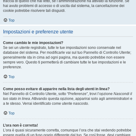
traccia di quello che hai letto, se l’amministrazione ha attivato la funzione. Se
hai avuto problemi di accesso o di uscita dal sistema, la cancellazione dei
cookie potrebbe risolvere tali disguidi.
Top
Impostazioni e preferenze utente
Come cambio le mie impostazioni?
Se sei un utente registrato, tutte le tue impostazioni sono conservate nel
database del sistema. Per modificarle vai sul tuo Pannello di Controllo Utente;
generalmente sta in cima ad ogni pagina, ma questo potrebbe non essere
sempre vero. Questo ti permetterà di cambiare tutte le tue impostazioni e le
preferenze.
Top
Come posso evitare di apparire nella lista degli utenti in linea?
Nel Pannello di Controllo Utente, sotto “Preferenze”, trovi l’opzione
Nascondi il
tuo stato in linea
. Attivando questa opzione, apparirai solo agli amministratori e
a te stesso. Verrai identificato come utente nascosto.
Top
L’ora non è corretta!
L’ora è quasi sicuramente corretta, comunque l’ora che stai vedendo potrebbe
essere quella di un fuso orario differente dal tuo. Se così fosse, devi cambiare