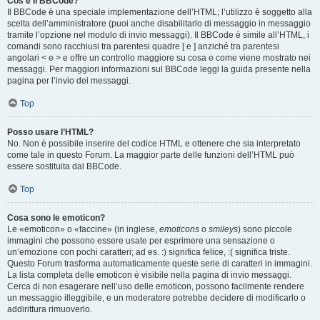
Cos’è il BBCode?
Il BBCode è una speciale implementazione dell’HTML; l’utilizzo è soggetto alla
scelta dell’amministratore (puoi anche disabilitarlo di messaggio in messaggio
tramite l’opzione nel modulo di invio messaggi). Il BBCode è simile all’HTML, i
comandi sono racchiusi tra parentesi quadre [ e ] anziché tra parentesi
angolari < e > e offre un controllo maggiore su cosa e come viene mostrato nei
messaggi. Per maggiori informazioni sul BBCode leggi la guida presente nella
pagina per l’invio dei messaggi.
Top
Posso usare l’HTML?
No. Non è possibile inserire del codice HTML e ottenere che sia interpretato
come tale in questo Forum. La maggior parte delle funzioni dell’HTML può
essere sostituita dal BBCode.
Top
Cosa sono le emoticon?
Le «emoticon» o «faccine» (in inglese,
emoticons
o
smileys
) sono piccole
immagini che possono essere usate per esprimere una sensazione o
un’emozione con pochi caratteri; ad es. :) significa felice, :( significa triste.
Questo Forum trasforma automaticamente queste serie di caratteri in immagini.
La lista completa delle emoticon è visibile nella pagina di invio messaggi.
Cerca di non esagerare nell’uso delle emoticon, possono facilmente rendere
un messaggio illeggibile, e un moderatore potrebbe decidere di modificarlo o
addirittura rimuoverlo.