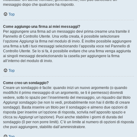
messaggio dopo che qualcuno ha risposto.
Top
Come aggiungo una firma ai miei messaggi?
Per aggiungere una firma ad un messaggio devi prima crearne una tramite il
Pannello di Controllo Utente. Una volta creata, è possibile selezionare
l’opzione
Aggiungi la firma
nel modulo di invio. È inoltre possibile aggiungere
una firma a tutti i tuoi messaggi selezionando l’apposita voce nel Pannello di
Controllo Utente. Se lo si fa, è possibile evitare che una firma venga aggiunta
ai singoli messaggi deselezionando la casella per aggiungere la firma
all’interno del modulo di invio.
Top
Come creo un sondaggio?
Creare un sondaggio è facile: quando inizi un nuovo argomento (o quando
modifichi il primo messaggio di un argomento, se ti è permesso) dovresti
vedere, sotto lo spazio per l’inserimento del messaggio, un riquadro dal titolo
Aggiungi sondaggio
(se non lo vedi, probabilmente non hai il diritto di creare
sondaggi). Basta inserire un titolo per il sondaggio e almeno due opzioni di
risposta (per inserire un’opzione di risposta, scrivila nell’apposito spazio e
clicca su
Aggiungi un’opzione
). Puoi anche stabilire i giorni di durata del
sondaggio (0 per non porre limiti). C’è un limite al numero di opzioni di risposta
che puoi aggiungere, stabilito dall’amministratore.
Top