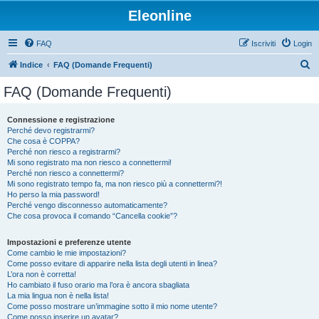
Eleonline
FAQ
Iscriviti
Login
C
Indice
FAQ (Domande Frequenti)
e
FAQ (Domande Frequenti)
r
c
Connessione e registrazione
Perché devo registrarmi?
a
Che cosa è COPPA?
Perché non riesco a registrarmi?
Mi sono registrato ma non riesco a connettermi!
Perché non riesco a connettermi?
Mi sono registrato tempo fa, ma non riesco più a connettermi?!
Ho perso la mia password!
Perché vengo disconnesso automaticamente?
Che cosa provoca il comando “Cancella cookie”?
Impostazioni e preferenze utente
Come cambio le mie impostazioni?
Come posso evitare di apparire nella lista degli utenti in linea?
L’ora non è corretta!
Ho cambiato il fuso orario ma l’ora è ancora sbagliata
La mia lingua non è nella lista!
Come posso mostrare un’immagine sotto il mio nome utente?
Come posso inserire un avatar?