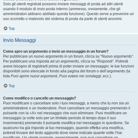
Solo gli utenti registrati possono inviare messaggi di posta ad altri utenti
usando il modulo di invio posta interno (ammesso, ovviamente, che gli
amministratori abbiano abilitato questa funzione). Questo serve a prevenire un
uso scorretto o malevolo del sistema di posta da parte di utenti anonimi.
Top
Invio Messaggi
Come apro un argomento o invio un messaggio in un forum?
Per pubblicare un nuovo argomento in un forum, clicca su “Nuovo argomento”.
Per pubblicare una risposta ad un argomento, clicca su “Rispondi”. Potresti
avere bisogno di registrarti prima di poter inviare un messaggio: le tue funzioni
disponibili sono elencate in fondo alla pagina del forum o dell’argomento (la
lista
Puoi aprire nuovi argomenti
,
Puoi votare nei sondaggi
, ecc.).
Top
Come modifico o cancello un messaggio?
Puoi modificare o cancellare solo i tuoi messaggi, a meno che tu non sia un
amministratore o un moderatore. Puoi cancellare un messaggio premendo il
pulsante con la «X» nel messaggio che vuoi eliminare. Puoi modificare un
messaggio (a volte solo per un limitato periodo di tempo dopo il suo
inserimento) premendo il pulsante
modifica
nel messaggio in questione. Se
qualcuno ha già risposto al tuo messaggio, quando effettui una modifica,
potresti trovare del testo aggiunto dove viene indicato quante volte l’hai
modificato. Un utente normale, generalmente, non può cancellare un