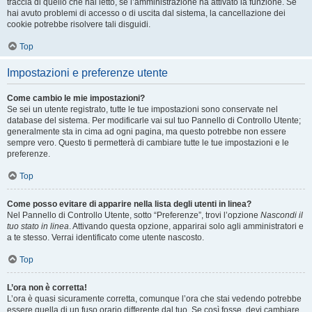
traccia di quello che hai letto, se l’amministrazione ha attivato la funzione. Se
hai avuto problemi di accesso o di uscita dal sistema, la cancellazione dei
cookie potrebbe risolvere tali disguidi.
Top
Impostazioni e preferenze utente
Come cambio le mie impostazioni?
Se sei un utente registrato, tutte le tue impostazioni sono conservate nel
database del sistema. Per modificarle vai sul tuo Pannello di Controllo Utente;
generalmente sta in cima ad ogni pagina, ma questo potrebbe non essere
sempre vero. Questo ti permetterà di cambiare tutte le tue impostazioni e le
preferenze.
Top
Come posso evitare di apparire nella lista degli utenti in linea?
Nel Pannello di Controllo Utente, sotto “Preferenze”, trovi l’opzione
Nascondi il
tuo stato in linea
. Attivando questa opzione, apparirai solo agli amministratori e
a te stesso. Verrai identificato come utente nascosto.
Top
L’ora non è corretta!
L’ora è quasi sicuramente corretta, comunque l’ora che stai vedendo potrebbe
essere quella di un fuso orario differente dal tuo. Se così fosse, devi cambiare