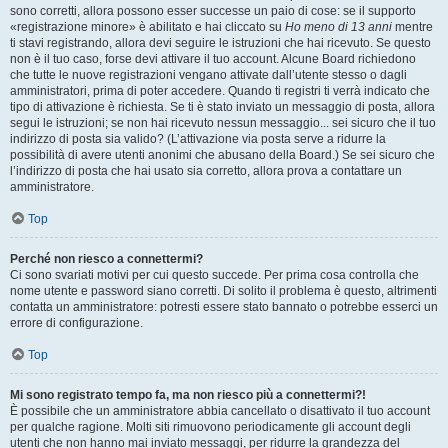
sono corretti, allora possono esser successe un paio di cose: se il supporto
«registrazione minore» è abilitato e hai cliccato su
Ho meno di 13 anni
mentre
ti stavi registrando, allora devi seguire le istruzioni che hai ricevuto. Se questo
non è il tuo caso, forse devi attivare il tuo account. Alcune Board richiedono
che tutte le nuove registrazioni vengano attivate dall’utente stesso o dagli
amministratori, prima di poter accedere. Quando ti registri ti verrà indicato che
tipo di attivazione è richiesta. Se ti è stato inviato un messaggio di posta, allora
segui le istruzioni; se non hai ricevuto nessun messaggio... sei sicuro che il tuo
indirizzo di posta sia valido? (L’attivazione via posta serve a ridurre la
possibilità di avere utenti anonimi che abusano della Board.) Se sei sicuro che
l’indirizzo di posta che hai usato sia corretto, allora prova a contattare un
amministratore.
Top
Perché non riesco a connettermi?
Ci sono svariati motivi per cui questo succede. Per prima cosa controlla che
nome utente e password siano corretti. Di solito il problema è questo, altrimenti
contatta un amministratore: potresti essere stato bannato o potrebbe esserci un
errore di configurazione.
Top
Mi sono registrato tempo fa, ma non riesco più a connettermi?!
È possibile che un amministratore abbia cancellato o disattivato il tuo account
per qualche ragione. Molti siti rimuovono periodicamente gli account degli
utenti che non hanno mai inviato messaggi, per ridurre la grandezza del