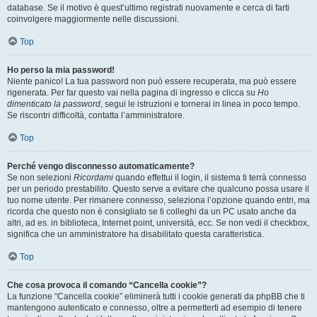
database. Se il motivo è quest’ultimo registrati nuovamente e cerca di farti
coinvolgere maggiormente nelle discussioni.
Top
Ho perso la mia password!
Niente panico! La tua password non può essere recuperata, ma può essere
rigenerata. Per far questo vai nella pagina di ingresso e clicca su
Ho
dimenticato la password
, segui le istruzioni e tornerai in linea in poco tempo.
Se riscontri difficoltà, contatta l’amministratore.
Top
Perché vengo disconnesso automaticamente?
Se non selezioni
Ricordami
quando effettui il login, il sistema ti terrà connesso
per un periodo prestabilito. Questo serve a evitare che qualcuno possa usare il
tuo nome utente. Per rimanere connesso, seleziona l’opzione quando entri, ma
ricorda che questo non è consigliato se ti colleghi da un PC usato anche da
altri, ad es. in biblioteca, Internet point, università, ecc. Se non vedi il checkbox,
significa che un amministratore ha disabilitato questa caratteristica.
Top
Che cosa provoca il comando “Cancella cookie”?
La funzione “Cancella cookie” eliminerà tutti i cookie generati da phpBB che ti
mantengono autenticato e connesso, oltre a permetterti ad esempio di tenere