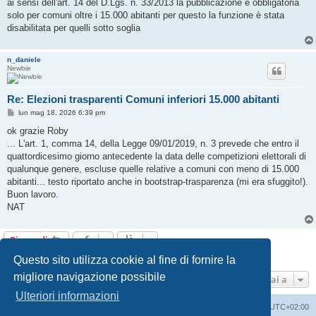
s
ai sensi dell'art. 14 del D.Lgs. n. 33/2013 la pubblicazione è obbligatoria
s
solo per comuni oltre i 15.000 abitanti per questo la funzione è stata
a
g
disabilitata per quelli sotto soglia
g
i
o
n_daniele
Newbie
Re: Elezioni trasparenti Comuni inferiori 15.000 abitanti
M
lun mag 18, 2026 6:39 pm
e
s
ok grazie Roby
s
... L'art. 1, comma 14, della Legge 09/01/2019, n. 3 prevede che entro il
a
g
quattordicesimo giorno antecedente la data delle competizioni elettorali di
g
qualunque genere, escluse quelle relative a comuni con meno di 15.000
i
o
abitanti... testo riportato anche in bootstrap-trasparenza (mi era sfuggito!).
Buon lavoro.
NAT
Rispondi
4 messaggi • Pagina
1
di
1
Questo sito utilizza cookie al fine di fornire la
migliore navigazione possibile
Vai a
Ulteriori informazioni
Indice
Cancella cookie
Tutti gli orari sono
UTC+02:00