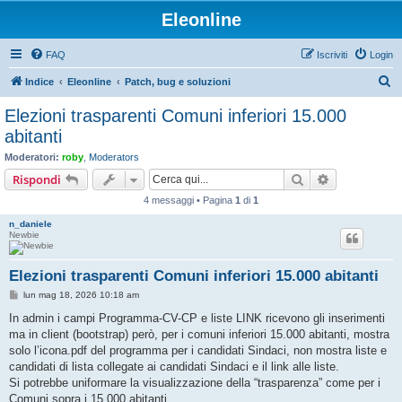
Eleonline
FAQ
Iscriviti
Login
C
Indice
Eleonline
Patch, bug e soluzioni
e
Elezioni trasparenti Comuni inferiori 15.000
r
abitanti
c
Moderatori:
roby
,
Moderators
a
Cerca
Ricerca avan
Rispondi
4 messaggi • Pagina
1
di
1
n_daniele
Newbie
Elezioni trasparenti Comuni inferiori 15.000 abitanti
M
lun mag 18, 2026 10:18 am
e
s
In admin i campi Programma-CV-CP e liste LINK ricevono gli inserimenti
s
ma in client (bootstrap) però, per i comuni inferiori 15.000 abitanti, mostra
a
g
solo l’icona.pdf del programma per i candidati Sindaci, non mostra liste e
g
candidati di lista collegate ai candidati Sindaci e il link alle liste.
i
o
Si potrebbe uniformare la visualizzazione della “trasparenza” come per i
Comuni sopra i 15.000 abitanti.