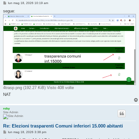
M
lun mag 18, 2026 10:19 am
e
s
segue:
s
a
g
g
i
o
4trasp.png (192.27 KiB) Visto 408 volte
NAT
roby
Site Admin
Re: Elezioni trasparenti Comuni inferiori 15.000 abitanti
M
lun mag 18, 2026 3:38 pm
e