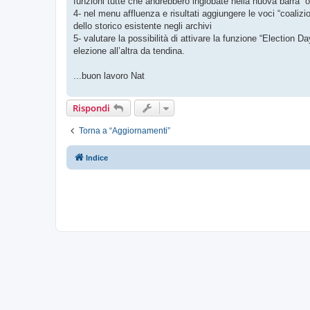
funzioni tutte che andrebbero inglobate nella nuova barra “
4- nel menu affluenza e risultati aggiungere le voci “coalizi
dello storico esistente negli archivi
5- valutare la possibilità di attivare la funzione “Electio
elezione all’altra da tendina.
...buon lavoro Nat
Rispondi
Torna a “Aggiornamenti”
Indice