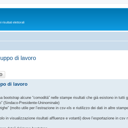
isultati elettorali
uppo di lavoro
rca
Ricerca avanzata
po di lavoro
otstrap alcune “comodità” nelle stampe risultati che già esistono in tutti gli
po” (Sindaco-Presidente-Uninominale)
he” (molto utile per l’estrazione in csv-xls e riutilizzo dei dati in altre stampe
lo in visualizzazione risultati affluenze e votanti) dove l’esportazione in csv