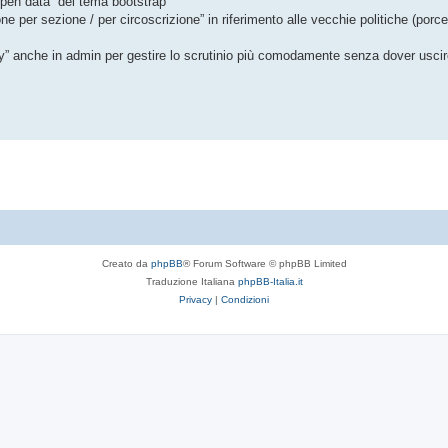
open data” del tema bootstrap
one per sezione / per circoscrizione” in riferimento alle vecchie politiche (porc
n Day” anche in admin per gestire lo scrutinio più comodamente senza dover usci
Creato da
phpBB
® Forum Software © phpBB Limited
Traduzione Italiana
phpBB-Italia.it
Privacy
|
Condizioni