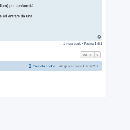
ellum) per conformità
re ed entrare da una
T
o
1 messaggio • Pagina
1
di
1
p
Vai a
Cancella cookie
Tutti gli orari sono
UTC+02:00