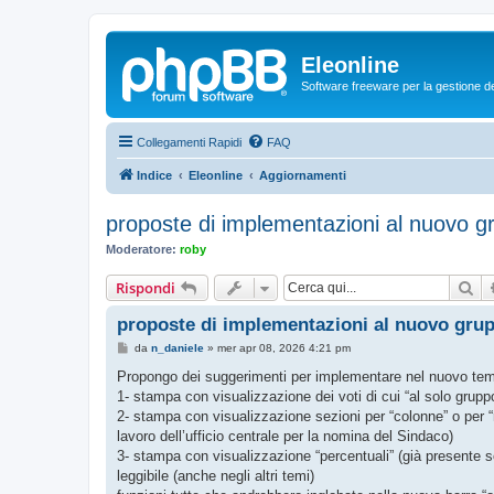
Eleonline
Software freeware per la gestione dei r
Collegamenti Rapidi
FAQ
Indice
Eleonline
Aggiornamenti
proposte di implementazioni al nuovo gr
Moderatore:
roby
Ce
Rispondi
proposte di implementazioni al nuovo grup
M
da
n_daniele
»
mer apr 08, 2026 4:21 pm
e
s
Propongo dei suggerimenti per implementare nel nuovo tema bo
s
1- stampa con visualizzazione dei voti di cui “al solo grup
a
g
2- stampa con visualizzazione sezioni per “colonne” o per “rig
g
lavoro dell’ufficio centrale per la nomina del Sindaco)
i
o
3- stampa con visualizzazione “percentuali” (già presente so
leggibile (anche negli altri temi)