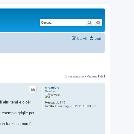
Cerca
Ricerca avanzata
Iscriviti
Login
1 messaggio • Pagina
1
di
1
n_daniele
Newbie
 altri temi e cioè:
Messaggi:
345
Iscritto il:
lun mag 23, 2011 10:33 pm
 esempio griglie per il
 non funziona-non è