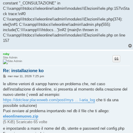
constant "_CONSULTAZIONE" in
C:\\xampp\\htdocs\\eleonline\\admin\\modules\\Elezioni\\ele.php:157\nSta
ck trace:\n#0
C:\\xampp\\htdocs\\eleonline\\admin\\modules\\Elezioni\\ele.php(374):
ele()\n#1 C:\\xampp\\htdocs\\eleonline\\admin\\admin.php(555):
include('C:\\\\xampp\\\\htdocs...')\n#2 {main}\n thrown in
C:\\xampp\\htdocs\\eleonline\\admin\\modules\\Elezioni\\ele.php on line
157
roby
Site Admin
Re: installazione ko
M
mer mar 11, 2026 7:25 pm
e
s
le ultime verioni di xampp hanno un problema che, nel caso
s
dell'installazione di eleonline, si presenta al momento della creazione del
a
g
nuovo utente ( veedi ad esempio:
g
https://dotclear.placeoweb.com/post/mys ... l-aria_log
che ti da una
i
o
possibile soluzione)
Puoi ovviare al problema importando nel db il file che ti allego:
eleonlinenuovo.zip
(5 KiB) Scaricato 65 volte
e impostando a mano il nome del db, utente e password nel config.php