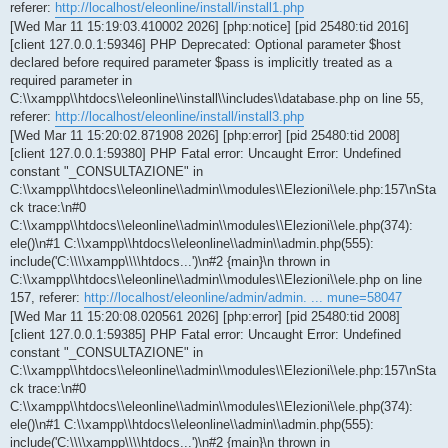
referer:
http://localhost/eleonline/install/install1.php
[Wed Mar 11 15:19:03.410002 2026] [php:notice] [pid 25480:tid 2016]
[client 127.0.0.1:59346] PHP Deprecated: Optional parameter $host
declared before required parameter $pass is implicitly treated as a
required parameter in
C:\\xampp\\htdocs\\eleonline\\install\\includes\\database.php on line 55,
referer:
http://localhost/eleonline/install/install3.php
[Wed Mar 11 15:20:02.871908 2026] [php:error] [pid 25480:tid 2008]
[client 127.0.0.1:59380] PHP Fatal error: Uncaught Error: Undefined
constant "_CONSULTAZIONE" in
C:\\xampp\\htdocs\\eleonline\\admin\\modules\\Elezioni\\ele.php:157\nSta
ck trace:\n#0
C:\\xampp\\htdocs\\eleonline\\admin\\modules\\Elezioni\\ele.php(374):
ele()\n#1 C:\\xampp\\htdocs\\eleonline\\admin\\admin.php(555):
include('C:\\\\xampp\\\\htdocs...')\n#2 {main}\n thrown in
C:\\xampp\\htdocs\\eleonline\\admin\\modules\\Elezioni\\ele.php on line
157, referer:
http://localhost/eleonline/admin/admin. ... mune=58047
[Wed Mar 11 15:20:08.020561 2026] [php:error] [pid 25480:tid 2008]
[client 127.0.0.1:59385] PHP Fatal error: Uncaught Error: Undefined
constant "_CONSULTAZIONE" in
C:\\xampp\\htdocs\\eleonline\\admin\\modules\\Elezioni\\ele.php:157\nSta
ck trace:\n#0
C:\\xampp\\htdocs\\eleonline\\admin\\modules\\Elezioni\\ele.php(374):
ele()\n#1 C:\\xampp\\htdocs\\eleonline\\admin\\admin.php(555):
include('C:\\\\xampp\\\\htdocs...')\n#2 {main}\n thrown in