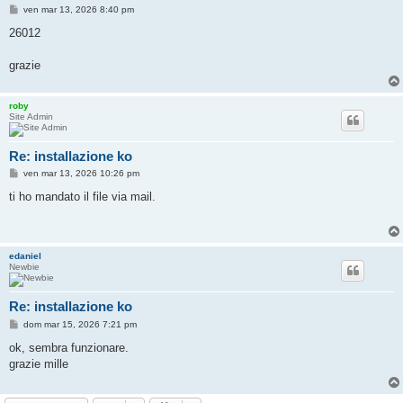
M
ven mar 13, 2026 8:40 pm
e
s
26012
s
a
g
grazie
g
i
o
roby
Site Admin
Re: installazione ko
M
ven mar 13, 2026 10:26 pm
e
s
ti ho mandato il file via mail.
s
a
g
g
i
edaniel
o
Newbie
Re: installazione ko
M
dom mar 15, 2026 7:21 pm
e
s
ok, sembra funzionare.
s
grazie mille
a
g
g
i