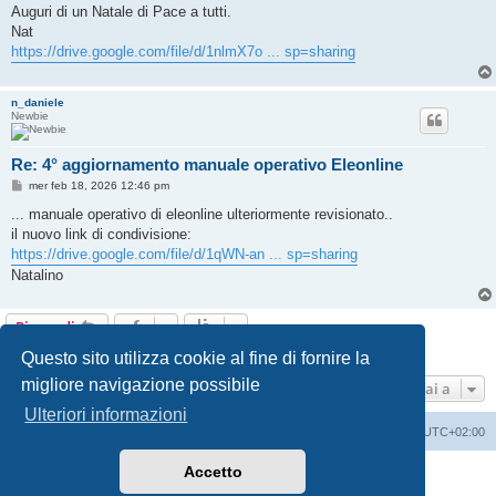
Auguri di un Natale di Pace a tutti.
Nat
https://drive.google.com/file/d/1nlmX7o ... sp=sharing
n_daniele
Newbie
Re: 4° aggiornamento manuale operativo Eleonline
M
mer feb 18, 2026 12:46 pm
e
s
... manuale operativo di eleonline ulteriormente revisionato..
s
il nuovo link di condivisione:
a
g
https://drive.google.com/file/d/1qWN-an ... sp=sharing
g
Natalino
i
o
Rispondi
2 messaggi • Pagina
1
di
1
Questo sito utilizza cookie al fine di fornire la
migliore navigazione possibile
Vai a
Ulteriori informazioni
Indice
Cancella cookie
Tutti gli orari sono
UTC+02:00
Accetto
Creato da
phpBB
® Forum Software © phpBB Limited
Traduzione Italiana
phpBB-Italia.it