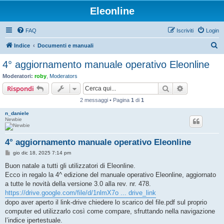
Eleonline
FAQ
Iscriviti
Login
C
Indice
Documenti e manuali
e
4° aggiornamento manuale operativo Eleonline
r
Moderatori:
roby
,
Moderators
c
Cerca
Ricerca avan
Rispondi
a
2 messaggi • Pagina
1
di
1
n_daniele
Newbie
4° aggiornamento manuale operativo Eleonline
M
gio dic 18, 2025 7:14 pm
e
s
Buon natale a tutti gli utilizzatori di Eleonline.
s
Ecco in regalo la 4^ edizione del manuale operativo Eleonline, aggiornato
a
g
a tutte le novità della versione 3.0 alla rev. nr. 478.
g
https://drive.google.com/file/d/1nlmX7o ... drive_link
i
o
dopo aver aperto il link-drive chiedere lo scarico del file.pdf sul proprio
computer ed utilizzarlo così come compare, sfruttando nella navigazione
l’indice ipertestuale.