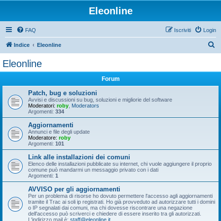
Eleonline
FAQ
Iscriviti
Login
C
Indice
Eleonline
e
Eleonline
r
Forum
c
a
Patch, bug e soluzioni
Avvisi e discussioni su bug, soluzioni e migliorie del software
Moderatori:
roby
,
Moderators
Argomenti:
334
Aggiornamenti
Annunci e file degli update
Moderatore:
roby
Argomenti:
101
Link alle installazioni dei comuni
Elenco delle installazioni pubblicate su internet, chi vuole aggiungere il proprio
comune può mandarmi un messaggio privato con i dati
Argomenti:
1
AVVISO per gli aggiornamenti
Per un problema di risorse ho dovuto permettere l'accesso agli aggiornamenti
tramite il Trac ai soli ip registrati. Ho già provveduto ad autorizzare tutti i domini
o IP segnalati dai comuni, ma chi dovesse riscontrare una negazione
dell'accesso può scriverci e chiedere di essere inserito tra gli autorizzati.
L'indirizzo mail è:
staff@eleonline.it