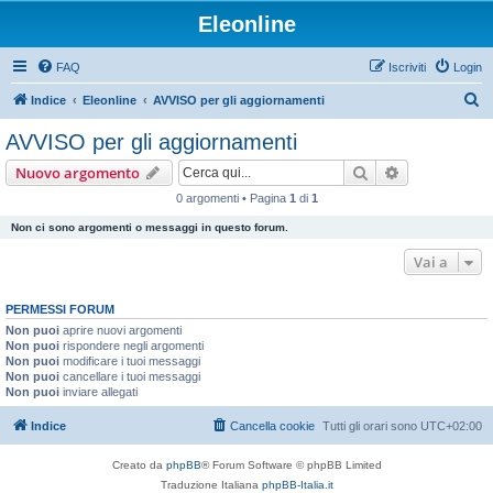
Eleonline
FAQ
Iscriviti
Login
C
Indice
Eleonline
AVVISO per gli aggiornamenti
e
AVVISO per gli aggiornamenti
r
Cerca
Ricerca avan
Nuovo argomento
c
0 argomenti • Pagina
1
di
1
a
Non ci sono argomenti o messaggi in questo forum.
Vai a
PERMESSI FORUM
Non puoi
aprire nuovi argomenti
Non puoi
rispondere negli argomenti
Non puoi
modificare i tuoi messaggi
Non puoi
cancellare i tuoi messaggi
Non puoi
inviare allegati
Indice
Cancella cookie
Tutti gli orari sono
UTC+02:00
Creato da
phpBB
® Forum Software © phpBB Limited
Traduzione Italiana
phpBB-Italia.it