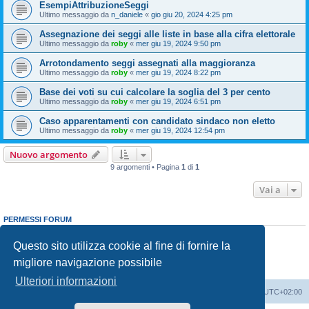
EsempiAttribuzioneSeggi
Ultimo messaggio da
n_daniele
«
gio giu 20, 2024 4:25 pm
Assegnazione dei seggi alle liste in base alla cifra elettorale
Ultimo messaggio da
roby
«
mer giu 19, 2024 9:50 pm
Arrotondamento seggi assegnati alla maggioranza
Ultimo messaggio da
roby
«
mer giu 19, 2024 8:22 pm
Base dei voti su cui calcolare la soglia del 3 per cento
Ultimo messaggio da
roby
«
mer giu 19, 2024 6:51 pm
Caso apparentamenti con candidato sindaco non eletto
Ultimo messaggio da
roby
«
mer giu 19, 2024 12:54 pm
Nuovo argomento
9 argomenti • Pagina
1
di
1
Vai a
PERMESSI FORUM
Non puoi
aprire nuovi argomenti
Non puoi
rispondere negli argomenti
Questo sito utilizza cookie al fine di fornire la
Non puoi
modificare i tuoi messaggi
migliore navigazione possibile
Non puoi
cancellare i tuoi messaggi
Non puoi
inviare allegati
Ulteriori informazioni
Indice
Cancella cookie
Tutti gli orari sono
UTC+02:00