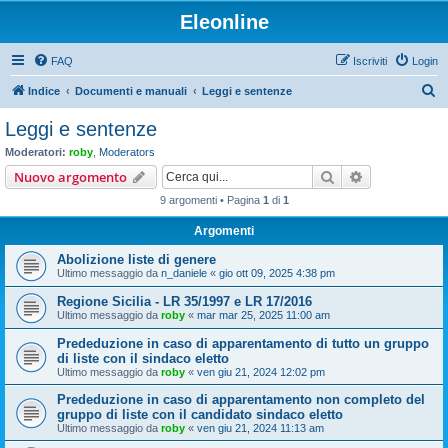
Eleonline
FAQ
Iscriviti
Login
C
Indice
Documenti e manuali
Leggi e sentenze
e
Leggi e sentenze
r
Moderatori:
roby
,
Moderators
c
Cerca
Ricerca avan
Nuovo argomento
a
9 argomenti • Pagina
1
di
1
Argomenti
Abolizione liste di genere
Ultimo messaggio da
n_daniele
«
gio ott 09, 2025 4:38 pm
Regione Sicilia - LR 35/1997 e LR 17/2016
Ultimo messaggio da
roby
«
mar mar 25, 2025 11:00 am
Prededuzione in caso di apparentamento di tutto un gruppo
di liste con il sindaco eletto
Ultimo messaggio da
roby
«
ven giu 21, 2024 12:02 pm
Prededuzione in caso di apparentamento non completo del
gruppo di liste con il candidato sindaco eletto
Ultimo messaggio da
roby
«
ven giu 21, 2024 11:13 am