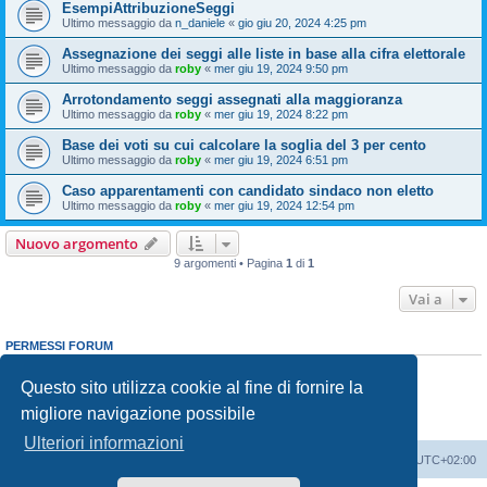
EsempiAttribuzioneSeggi
Ultimo messaggio da
n_daniele
«
gio giu 20, 2024 4:25 pm
Assegnazione dei seggi alle liste in base alla cifra elettorale
Ultimo messaggio da
roby
«
mer giu 19, 2024 9:50 pm
Arrotondamento seggi assegnati alla maggioranza
Ultimo messaggio da
roby
«
mer giu 19, 2024 8:22 pm
Base dei voti su cui calcolare la soglia del 3 per cento
Ultimo messaggio da
roby
«
mer giu 19, 2024 6:51 pm
Caso apparentamenti con candidato sindaco non eletto
Ultimo messaggio da
roby
«
mer giu 19, 2024 12:54 pm
Nuovo argomento
9 argomenti • Pagina
1
di
1
Vai a
PERMESSI FORUM
Non puoi
aprire nuovi argomenti
Non puoi
rispondere negli argomenti
Questo sito utilizza cookie al fine di fornire la
Non puoi
modificare i tuoi messaggi
migliore navigazione possibile
Non puoi
cancellare i tuoi messaggi
Non puoi
inviare allegati
Ulteriori informazioni
Indice
Cancella cookie
Tutti gli orari sono
UTC+02:00