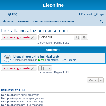
Eleonline
FAQ
Iscriviti
Login
C
Indice
Eleonline
Link alle installazioni dei comuni
e
Link alle installazioni dei comuni
r
Cerca
Ricerca avan
Nuovo argomento
c
1 argomento • Pagina
1
di
1
a
Argomenti
Lista di comuni e indirizzi web
Ultimo messaggio da
roby
«
gio mag 09, 2024 3:00 pm
Nuovo argomento
1 argomento • Pagina
1
di
1
Vai a
PERMESSI FORUM
Non puoi
aprire nuovi argomenti
Non puoi
rispondere negli argomenti
Non puoi
modificare i tuoi messaggi
Non puoi
cancellare i tuoi messaggi