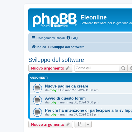
Eleonline
Software freeware per la gestione dei r
Collegamenti Rapidi
FAQ
Indice
Sviluppo del software
Sviluppo del software
Cer
Nuovo argomento
ARGOMENTI
Nuove pagine da creare
da
roby
»
lun mag 27, 2024 11:38 am
Avvio di questo forum
da
roby
»
mer mag 08, 2024 3:50 pm
Per chi ha intenzione di partecipare allo svilup
da
roby
»
mar mag 07, 2024 2:21 pm
Nuovo argomento