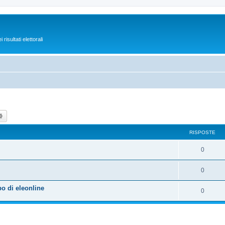
isultati elettorali
ca
Ricerca avanzata
RISPOSTE
0
0
po di eleonline
0