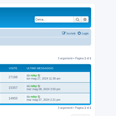
Cerca
Ricerca avanzata
Iscriviti
Login
3 argomenti • Pagina
1
di
1
VISITE
ULTIMO MESSAGGIO
da
roby
27188
lun mag 27, 2024 11:38 am
da
roby
15357
mer mag 08, 2024 3:50 pm
da
roby
14955
mar mag 07, 2024 2:21 pm
3 argomenti • Pagina
1
di
1