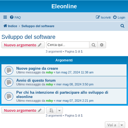
Eleonline
FAQ
Iscriviti
Login
C
Indice
Sviluppo del software
e
Sviluppo del software
r
Cerca
Ricerca avan
Nuovo argomento
c
3 argomenti • Pagina
1
di
1
a
Argomenti
Nuove pagine da creare
Ultimo messaggio da
roby
«
lun mag 27, 2024 11:38 am
Avvio di questo forum
Ultimo messaggio da
roby
«
mer mag 08, 2024 3:50 pm
Per chi ha intenzione di partecipare allo sviluppo di
eleonline
Ultimo messaggio da
roby
«
mar mag 07, 2024 2:21 pm
Nuovo argomento
3 argomenti • Pagina
1
di
1
Vai a