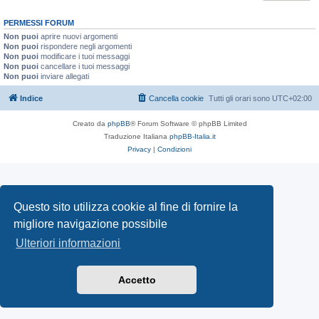
PERMESSI FORUM
Non puoi
aprire nuovi argomenti
Non puoi
rispondere negli argomenti
Non puoi
modificare i tuoi messaggi
Non puoi
cancellare i tuoi messaggi
Non puoi
inviare allegati
Indice
Cancella cookie
Tutti gli orari sono
UTC+02:00
Creato da
phpBB
® Forum Software © phpBB Limited
Traduzione Italiana
phpBB-Italia.it
Privacy
|
Condizioni
Questo sito utilizza cookie al fine di fornire la
migliore navigazione possibile
Ulteriori informazioni
Accetto