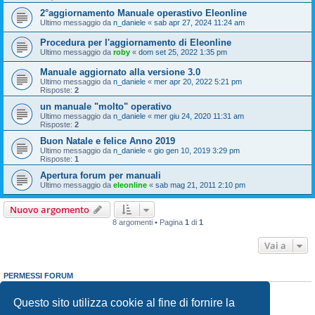
2°aggiornamento Manuale operastivo Eleonline
Ultimo messaggio da
n_daniele
«
sab apr 27, 2024 11:24 am
Procedura per l'aggiornamento di Eleonline
Ultimo messaggio da
roby
«
dom set 25, 2022 1:35 pm
Manuale aggiornato alla versione 3.0
Ultimo messaggio da
n_daniele
«
mer apr 20, 2022 5:21 pm
Risposte:
2
un manuale "molto" operativo
Ultimo messaggio da
n_daniele
«
mer giu 24, 2020 11:31 am
Risposte:
2
Buon Natale e felice Anno 2019
Ultimo messaggio da
n_daniele
«
gio gen 10, 2019 3:29 pm
Risposte:
1
Apertura forum per manuali
Ultimo messaggio da
eleonline
«
sab mag 21, 2011 2:10 pm
Nuovo argomento
8 argomenti • Pagina
1
di
1
Vai a
PERMESSI FORUM
Non puoi
aprire nuovi argomenti
Non puoi
rispondere negli argomenti
Questo sito utilizza cookie al fine di fornire la
Non puoi
modificare i tuoi messaggi