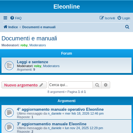
Eleonline
FAQ
Iscriviti
Login
C
Indice
Documenti e manuali
e
Documenti e manuali
r
Moderatori:
roby
,
Moderators
c
Forum
a
Leggi e sentenze
Moderatori:
roby
,
Moderators
Argomenti:
9
Cerca
Ricerca avan
Nuovo argomento
8 argomenti • Pagina
1
di
1
Argomenti
4° aggiornamento manuale operativo Eleonline
Ultimo messaggio da
n_daniele
«
mer feb 18, 2026 12:46 pm
Risposte:
1
3° aggiornamentio manuale Eleonline
Ultimo messaggio da
n_daniele
«
lun nov 24, 2025 12:29 pm
Risposte:
2