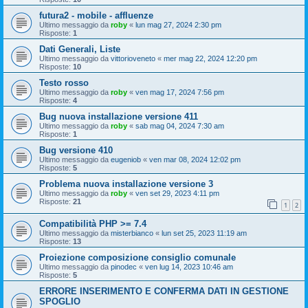
futura2 - mobile - affluenze
Ultimo messaggio da
roby
«
lun mag 27, 2024 2:30 pm
Risposte:
1
Dati Generali, Liste
Ultimo messaggio da
vittorioveneto
«
mer mag 22, 2024 12:20 pm
Risposte:
10
Testo rosso
Ultimo messaggio da
roby
«
ven mag 17, 2024 7:56 pm
Risposte:
4
Bug nuova installazione versione 411
Ultimo messaggio da
roby
«
sab mag 04, 2024 7:30 am
Risposte:
1
Bug versione 410
Ultimo messaggio da
eugeniob
«
ven mar 08, 2024 12:02 pm
Risposte:
5
Problema nuova installazione versione 3
Ultimo messaggio da
roby
«
ven set 29, 2023 4:11 pm
Risposte:
21
1
2
Compatibilità PHP >= 7.4
Ultimo messaggio da
misterbianco
«
lun set 25, 2023 11:19 am
Risposte:
13
Proiezione composizione consiglio comunale
Ultimo messaggio da
pinodec
«
ven lug 14, 2023 10:46 am
Risposte:
5
ERRORE INSERIMENTO E CONFERMA DATI IN GESTIONE
SPOGLIO