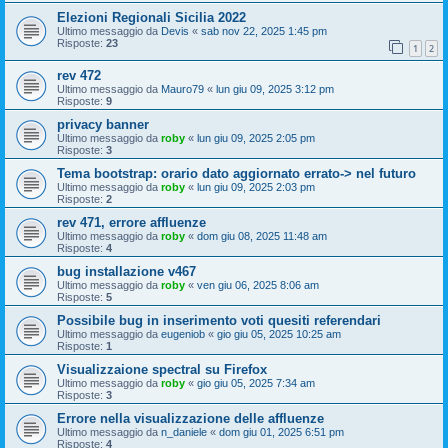
Elezioni Regionali Sicilia 2022
Ultimo messaggio da
Devis
«
sab nov 22, 2025 1:45 pm
Risposte:
23
1
2
rev 472
Ultimo messaggio da
Mauro79
«
lun giu 09, 2025 3:12 pm
Risposte:
9
privacy banner
Ultimo messaggio da
roby
«
lun giu 09, 2025 2:05 pm
Risposte:
3
Tema bootstrap: orario dato aggiornato errato-> nel futuro
Ultimo messaggio da
roby
«
lun giu 09, 2025 2:03 pm
Risposte:
2
rev 471, errore affluenze
Ultimo messaggio da
roby
«
dom giu 08, 2025 11:48 am
Risposte:
4
bug installazione v467
Ultimo messaggio da
roby
«
ven giu 06, 2025 8:06 am
Risposte:
5
Possibile bug in inserimento voti quesiti referendari
Ultimo messaggio da
eugeniob
«
gio giu 05, 2025 10:25 am
Risposte:
1
Visualizzaione spectral su Firefox
Ultimo messaggio da
roby
«
gio giu 05, 2025 7:34 am
Risposte:
3
Errore nella visualizzazione delle affluenze
Ultimo messaggio da
n_daniele
«
dom giu 01, 2025 6:51 pm
Risposte:
4