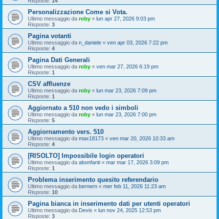
Risposte:
14
Personalizzazione Come si Vota.
Ultimo messaggio da
roby
«
lun apr 27, 2026 9:03 pm
Risposte:
3
Pagina votanti
Ultimo messaggio da
n_daniele
«
ven apr 03, 2026 7:22 pm
Risposte:
4
Pagina Dati Generali
Ultimo messaggio da
roby
«
ven mar 27, 2026 6:19 pm
Risposte:
1
CSV affluenze
Ultimo messaggio da
roby
«
lun mar 23, 2026 7:09 pm
Risposte:
1
Aggiornato a 510 non vedo i simboli
Ultimo messaggio da
roby
«
lun mar 23, 2026 7:00 pm
Risposte:
5
Aggiornamento vers. 510
Ultimo messaggio da
max18173
«
ven mar 20, 2026 10:33 am
Risposte:
4
[RISOLTO] Impossibile login operatori
Ultimo messaggio da
abonfanti
«
mar mar 17, 2026 3:09 pm
Risposte:
1
Problema inserimento quesito referendario
Ultimo messaggio da
bernern
«
mer feb 11, 2026 11:23 am
Risposte:
10
Pagina bianca in inserimento dati per utenti operatori
Ultimo messaggio da
Devis
«
lun nov 24, 2025 12:53 pm
Risposte:
3