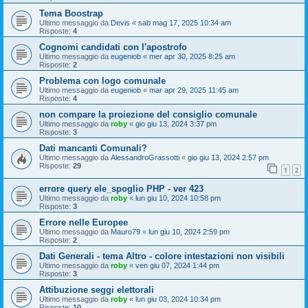
Tema Boostrap
Ultimo messaggio da
Devis
«
sab mag 17, 2025 10:34 am
Risposte:
4
Cognomi candidati con l'apostrofo
Ultimo messaggio da
eugeniob
«
mer apr 30, 2025 8:25 am
Risposte:
2
Problema con logo comunale
Ultimo messaggio da
eugeniob
«
mar apr 29, 2025 11:45 am
Risposte:
4
non compare la proiezione del consiglio comunale
Ultimo messaggio da
roby
«
gio giu 13, 2024 3:37 pm
Risposte:
3
Dati mancanti Comunali?
Ultimo messaggio da
AlessandroGrassotti
«
gio giu 13, 2024 2:57 pm
Risposte:
29
1
2
errore query ele_spoglio PHP - ver 423
Ultimo messaggio da
roby
«
lun giu 10, 2024 10:58 pm
Risposte:
3
Errore nelle Europee
Ultimo messaggio da
Mauro79
«
lun giu 10, 2024 2:59 pm
Risposte:
2
Dati Generali - tema Altro - colore intestazioni non visibili
Ultimo messaggio da
roby
«
ven giu 07, 2024 1:44 pm
Risposte:
3
Attibuzione seggi elettorali
Ultimo messaggio da
roby
«
lun giu 03, 2024 10:34 pm
Risposte:
10