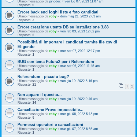
Ultimo messaggio da
pinodec
«
ven lug 07, 2023 11:07 am
Risposte:
6
Errore back end loghi liste e foto candidati
Ultimo messaggio da
roby
«
dom mag 21, 2023 2:03 am
Risposte:
3
Errore creazione utente DB su installazione 3.88
Ultimo messaggio da
roby
«
ven feb 03, 2023 12:02 pm
Risposte:
5
Possibilità di importare i candidati tramite file csv di
Eligendo
Ultimo messaggio da
roby
«
mer set 07, 2022 12:17 pm
Risposte:
1
BUG con tema Futura2 per i Referendum
Ultimo messaggio da
roby
«
mar set 06, 2022 11:45 am
Risposte:
1
Referendum - piccolo bug?
Ultimo messaggio da
roby
«
ven giu 10, 2022 8:16 pm
Risposte:
21
1
2
Non appare il quesito...
Ultimo messaggio da
roby
«
ven giu 10, 2022 9:46 am
Risposte:
14
Cancellazione Prove impossibile...
Ultimo messaggio da
roby
«
mer giu 08, 2022 5:13 pm
Risposte:
5
Permessi operatori e cancellazioni
Ultimo messaggio da
roby
«
mar giu 07, 2022 8:36 am
Risposte:
1