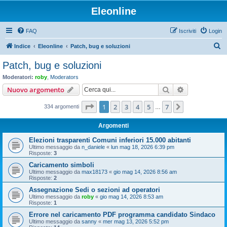
Eleonline
FAQ
Iscriviti
Login
C
Indice
Eleonline
Patch, bug e soluzioni
e
Patch, bug e soluzioni
r
Moderatori:
roby
,
Moderators
c
Cerca
Ricerca avan
Nuovo argomento
a
Pagina
1
di
7
1
2
3
4
5
7
Prossimo
334 argomenti
…
Argomenti
Elezioni trasparenti Comuni inferiori 15.000 abitanti
Ultimo messaggio da
n_daniele
«
lun mag 18, 2026 6:39 pm
Risposte:
3
Caricamento simboli
Ultimo messaggio da
max18173
«
gio mag 14, 2026 8:56 am
Risposte:
2
Assegnazione Sedi o sezioni ad operatori
Ultimo messaggio da
roby
«
gio mag 14, 2026 8:53 am
Risposte:
1
Errore nel caricamento PDF programma candidato Sindaco
Ultimo messaggio da
sanny
«
mer mag 13, 2026 5:52 pm