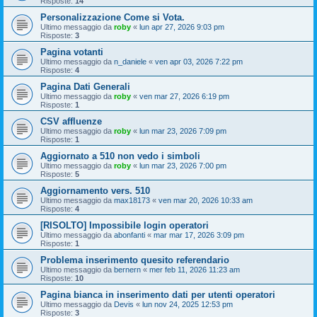
Risposte:
14
Personalizzazione Come si Vota.
Ultimo messaggio da
roby
«
lun apr 27, 2026 9:03 pm
Risposte:
3
Pagina votanti
Ultimo messaggio da
n_daniele
«
ven apr 03, 2026 7:22 pm
Risposte:
4
Pagina Dati Generali
Ultimo messaggio da
roby
«
ven mar 27, 2026 6:19 pm
Risposte:
1
CSV affluenze
Ultimo messaggio da
roby
«
lun mar 23, 2026 7:09 pm
Risposte:
1
Aggiornato a 510 non vedo i simboli
Ultimo messaggio da
roby
«
lun mar 23, 2026 7:00 pm
Risposte:
5
Aggiornamento vers. 510
Ultimo messaggio da
max18173
«
ven mar 20, 2026 10:33 am
Risposte:
4
[RISOLTO] Impossibile login operatori
Ultimo messaggio da
abonfanti
«
mar mar 17, 2026 3:09 pm
Risposte:
1
Problema inserimento quesito referendario
Ultimo messaggio da
bernern
«
mer feb 11, 2026 11:23 am
Risposte:
10
Pagina bianca in inserimento dati per utenti operatori
Ultimo messaggio da
Devis
«
lun nov 24, 2025 12:53 pm
Risposte:
3