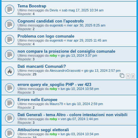
Tema Boostrap
Ultimo messaggio da
Devis
«
sab mag 17, 2025 10:34 am
Risposte:
4
Cognomi candidati con l'apostrofo
Ultimo messaggio da
eugeniob
«
mer apr 30, 2025 8:25 am
Risposte:
2
Problema con logo comunale
Ultimo messaggio da
eugeniob
«
mar apr 29, 2025 11:45 am
Risposte:
4
non compare la proiezione del consiglio comunale
Ultimo messaggio da
roby
«
gio giu 13, 2024 3:37 pm
Risposte:
3
Dati mancanti Comunali?
Ultimo messaggio da
AlessandroGrassotti
«
gio giu 13, 2024 2:57 pm
Risposte:
29
1
2
errore query ele_spoglio PHP - ver 423
Ultimo messaggio da
roby
«
lun giu 10, 2024 10:58 pm
Risposte:
3
Errore nelle Europee
Ultimo messaggio da
Mauro79
«
lun giu 10, 2024 2:59 pm
Risposte:
2
Dati Generali - tema Altro - colore intestazioni non visibili
Ultimo messaggio da
roby
«
ven giu 07, 2024 1:44 pm
Risposte:
3
Attibuzione seggi elettorali
Ultimo messaggio da
roby
«
lun giu 03, 2024 10:34 pm
Risposte:
10