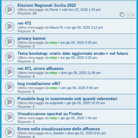
Elezioni Regionali Sicilia 2022
Ultimo messaggio da
Devis
«
sab nov 22, 2025 1:45 pm
Risposte:
23
1
2
rev 472
Ultimo messaggio da
Mauro79
«
lun giu 09, 2025 3:12 pm
Risposte:
9
privacy banner
Ultimo messaggio da
roby
«
lun giu 09, 2025 2:05 pm
Risposte:
3
Tema bootstrap: orario dato aggiornato errato-> nel futuro
Ultimo messaggio da
roby
«
lun giu 09, 2025 2:03 pm
Risposte:
2
rev 471, errore affluenze
Ultimo messaggio da
roby
«
dom giu 08, 2025 11:48 am
Risposte:
4
bug installazione v467
Ultimo messaggio da
roby
«
ven giu 06, 2025 8:06 am
Risposte:
5
Possibile bug in inserimento voti quesiti referendari
Ultimo messaggio da
eugeniob
«
gio giu 05, 2025 10:25 am
Risposte:
1
Visualizzaione spectral su Firefox
Ultimo messaggio da
roby
«
gio giu 05, 2025 7:34 am
Risposte:
3
Errore nella visualizzazione delle affluenze
Ultimo messaggio da
n_daniele
«
dom giu 01, 2025 6:51 pm
Risposte:
4