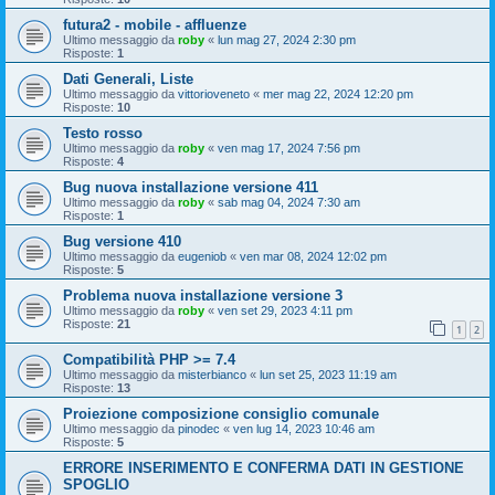
futura2 - mobile - affluenze
Ultimo messaggio da
roby
«
lun mag 27, 2024 2:30 pm
Risposte:
1
Dati Generali, Liste
Ultimo messaggio da
vittorioveneto
«
mer mag 22, 2024 12:20 pm
Risposte:
10
Testo rosso
Ultimo messaggio da
roby
«
ven mag 17, 2024 7:56 pm
Risposte:
4
Bug nuova installazione versione 411
Ultimo messaggio da
roby
«
sab mag 04, 2024 7:30 am
Risposte:
1
Bug versione 410
Ultimo messaggio da
eugeniob
«
ven mar 08, 2024 12:02 pm
Risposte:
5
Problema nuova installazione versione 3
Ultimo messaggio da
roby
«
ven set 29, 2023 4:11 pm
Risposte:
21
1
2
Compatibilità PHP >= 7.4
Ultimo messaggio da
misterbianco
«
lun set 25, 2023 11:19 am
Risposte:
13
Proiezione composizione consiglio comunale
Ultimo messaggio da
pinodec
«
ven lug 14, 2023 10:46 am
Risposte:
5
ERRORE INSERIMENTO E CONFERMA DATI IN GESTIONE
SPOGLIO