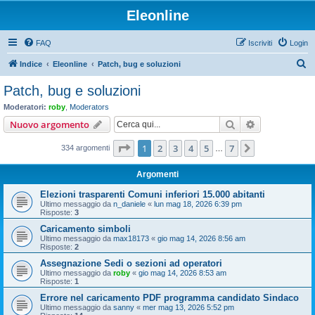
Eleonline
FAQ
Iscriviti
Login
C
Indice
Eleonline
Patch, bug e soluzioni
e
Patch, bug e soluzioni
r
Moderatori:
roby
,
Moderators
c
Cerca
Ricerca avan
Nuovo argomento
a
Pagina
1
di
7
1
2
3
4
5
7
Prossimo
334 argomenti
…
Argomenti
Elezioni trasparenti Comuni inferiori 15.000 abitanti
Ultimo messaggio da
n_daniele
«
lun mag 18, 2026 6:39 pm
Risposte:
3
Caricamento simboli
Ultimo messaggio da
max18173
«
gio mag 14, 2026 8:56 am
Risposte:
2
Assegnazione Sedi o sezioni ad operatori
Ultimo messaggio da
roby
«
gio mag 14, 2026 8:53 am
Risposte:
1
Errore nel caricamento PDF programma candidato Sindaco
Ultimo messaggio da
sanny
«
mer mag 13, 2026 5:52 pm