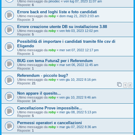
Ultimo messaggio da
pinodec
«
ven lug 07, 2023 11:07 am
Risposte:
6
Errore back end loghi liste e foto candidati
Ultimo messaggio da
roby
«
dom mag 21, 2023 2:03 am
Risposte:
3
Errore creazione utente DB su installazione 3.88
Ultimo messaggio da
roby
«
ven feb 03, 2023 12:02 pm
Risposte:
5
Possibilità di importare i candidati tramite file csv di
Eligendo
Ultimo messaggio da
roby
«
mer set 07, 2022 12:17 pm
Risposte:
1
BUG con tema Futura2 per i Referendum
Ultimo messaggio da
roby
«
mar set 06, 2022 11:45 am
Risposte:
1
Referendum - piccolo bug?
Ultimo messaggio da
roby
«
ven giu 10, 2022 8:16 pm
Risposte:
21
1
2
Non appare il quesito...
Ultimo messaggio da
roby
«
ven giu 10, 2022 9:46 am
Risposte:
14
Cancellazione Prove impossibile...
Ultimo messaggio da
roby
«
mer giu 08, 2022 5:13 pm
Risposte:
5
Permessi operatori e cancellazioni
Ultimo messaggio da
roby
«
mar giu 07, 2022 8:36 am
Risposte:
1