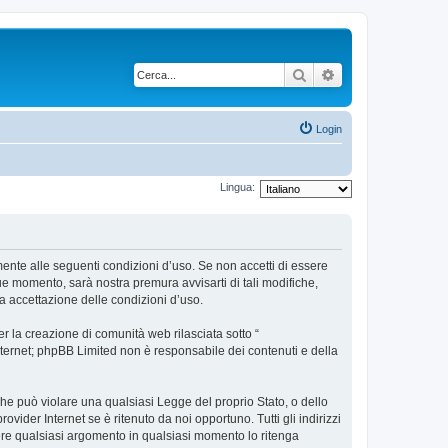
Cerca
Ricerca avanzata
Login
Lingua:
lmente alle seguenti condizioni d’uso. Se non accetti di essere
ue momento, sarà nostra premura avvisarti di tali modifiche,
a accettazione delle condizioni d’uso.
 la creazione di comunità web rilasciata sotto “
 internet; phpBB Limited non è responsabile dei contenuti e della
 che può violare una qualsiasi Legge del proprio Stato, o dello
vider Internet se è ritenuto da noi opportuno. Tutti gli indirizzi
udere qualsiasi argomento in qualsiasi momento lo ritenga