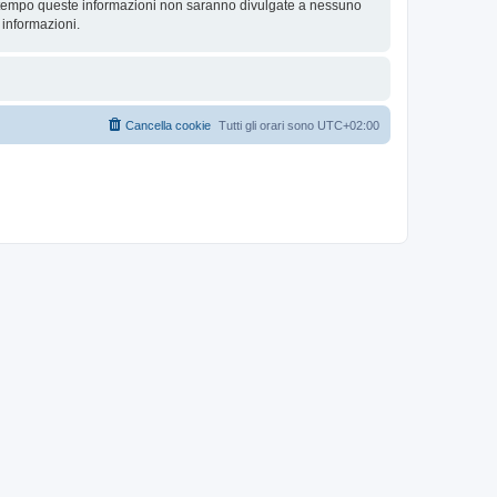
contempo queste informazioni non saranno divulgate a nessuno
 informazioni.
Cancella cookie
Tutti gli orari sono
UTC+02:00