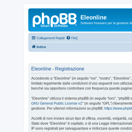
Eleonline
Software freeware per la gestione dei r
Collegamenti Rapidi
FAQ
Indice
Eleonline - Registrazione
Accedendo a “Eleonline” (in seguito “noi”, “nostro”, “Eleonline”,
limitato legalmente dalle condizioni d’uso seguenti non utilizza
benché sia opportuno controllare con frequenza queste pagine pe
“Eleonline” utilizza il sistema phpBB (in seguito “loro”, “phpB
GNU General Public License v2
” (in seguito “GPL”) liberament
gestione. Per ulteriori informazioni su phpBB:
https://www.php
Accetti di non inviare alcun tipo di offesa, oscenità, volgarità,
Stato dove “Eleonline” è ospitato, o di una Legge internazionale.
IP sono registrati per salvaguardare e rinforzare queste condizio