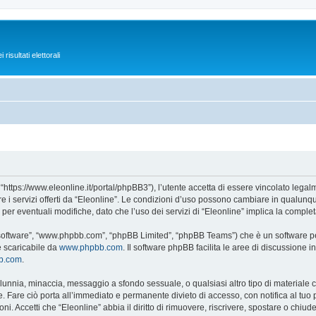
isultati elettorali
 “https://www.eleonline.it/portal/phpBB3”), l’utente accetta di essere vincolato lega
re i servizi offerti da “Eleonline”. Le condizioni d’uso possono cambiare in qualunq
r eventuali modifiche, dato che l’uso dei servizi di “Eleonline” implica la complet
B software”, “www.phpbb.com”, “phpBB Limited”, “phpBB Teams”) che è un software per
e scaricabile da
www.phpbb.com
. Il software phpBB facilita le aree di discussione
bb.com
.
 calunnia, minaccia, messaggio a sfondo sessuale, o qualsiasi altro tipo di materiale
 Fare ciò porta all’immediato e permanente divieto di accesso, con notifica al tuo pro
ni. Accetti che “Eleonline” abbia il diritto di rimuovere, riscrivere, spostare o chi