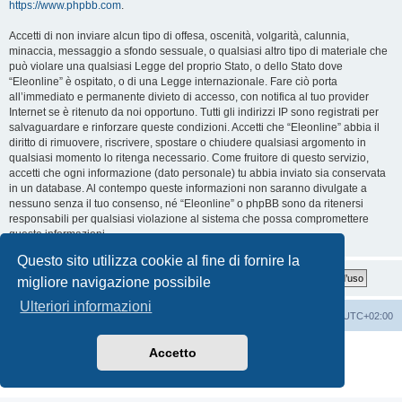
https://www.phpbb.com
.
Accetti di non inviare alcun tipo di offesa, oscenità, volgarità, calunnia,
minaccia, messaggio a sfondo sessuale, o qualsiasi altro tipo di materiale che
può violare una qualsiasi Legge del proprio Stato, o dello Stato dove
“Eleonline” è ospitato, o di una Legge internazionale. Fare ciò porta
all’immediato e permanente divieto di accesso, con notifica al tuo provider
Internet se è ritenuto da noi opportuno. Tutti gli indirizzi IP sono registrati per
salvaguardare e rinforzare queste condizioni. Accetti che “Eleonline” abbia il
diritto di rimuovere, riscrivere, spostare o chiudere qualsiasi argomento in
qualsiasi momento lo ritenga necessario. Come fruitore di questo servizio,
accetti che ogni informazione (dato personale) tu abbia inviato sia conservata
in un database. Al contempo queste informazioni non saranno divulgate a
nessuno senza il tuo consenso, né “Eleonline” o phpBB sono da ritenersi
responsabili per qualsiasi violazione al sistema che possa compromettere
queste informazioni.
Questo sito utilizza cookie al fine di fornire la
migliore navigazione possibile
Ulteriori informazioni
Indice
Cancella cookie
Tutti gli orari sono
UTC+02:00
Creato da
phpBB
® Forum Software © phpBB Limited
Accetto
Traduzione Italiana
phpBB-Italia.it
Privacy
|
Condizioni