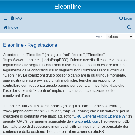
Eleonline
FAQ
Login
C
Indice
e
Lingua:
r
Eleonline - Registrazione
c
Accedendo a “Eleonline” (in seguito “noi”, “nostro”, “Eleonline”,
a
“https://www.eleonline.it/portal/phpBB3”), l’utente accetta di essere vincolato
legalmente alle seguenti condizioni d’uso. Se non accetti di essere limitato
legalmente dalle condizioni d’uso seguenti non utilizzare i servizi offerti da
“Eleonline”. Le condizioni d’uso possono cambiare in qualunque momento,
sarà nostra premura avvisarti di tali modifiche, benché sia opportuno
controllare con frequenza queste pagine per eventuali modifiche, dato che
l’uso dei servizi di “Eleonline” implica la completa accettazione delle
condizioni d’uso.
“Eleonline” utilizza il sistema phpBB (in seguito “loro”, “phpBB software”,
“www.phpbb.com”, “phpBB Limited”, “phpBB Teams”) che è un software per la
creazione di comunità web rilasciata sotto “
GNU General Public License v2
” (in
seguito “GPL”) liberamente scaricabile da
www.phpbb.com
. Il software phpBB
facilita le aree di discussione internet; phpBB Limited non è responsabile dei
contenuti e della gestione. Per ulteriori informazioni su phpBB: