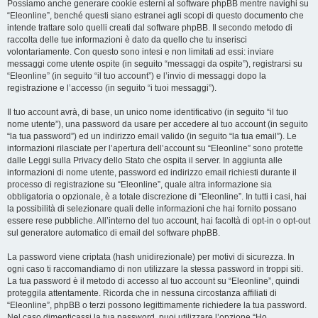
Possiamo anche generare cookie esterni al software phpBB mentre navighi su
“Eleonline”, benché questi siano estranei agli scopi di questo documento che
intende trattare solo quelli creati dal software phpBB. Il secondo metodo di
raccolta delle tue informazioni è dato da quello che tu inserisci
volontariamente. Con questo sono intesi e non limitati ad essi: inviare
messaggi come utente ospite (in seguito “messaggi da ospite”), registrarsi su
“Eleonline” (in seguito “il tuo account”) e l’invio di messaggi dopo la
registrazione e l’accesso (in seguito “i tuoi messaggi”).
Il tuo account avrà, di base, un unico nome identificativo (in seguito “il tuo
nome utente”), una password da usare per accedere al tuo account (in seguito
“la tua password”) ed un indirizzo email valido (in seguito “la tua email”). Le
informazioni rilasciate per l’apertura dell’account su “Eleonline” sono protette
dalle Leggi sulla Privacy dello Stato che ospita il server. In aggiunta alle
informazioni di nome utente, password ed indirizzo email richiesti durante il
processo di registrazione su “Eleonline”, quale altra informazione sia
obbligatoria o opzionale, è a totale discrezione di “Eleonline”. In tutti i casi, hai
la possibilità di selezionare quali delle informazioni che hai fornito possano
essere rese pubbliche. All’interno del tuo account, hai facoltà di opt-in o opt-out
sul generatore automatico di email del software phpBB.
La password viene criptata (hash unidirezionale) per motivi di sicurezza. In
ogni caso ti raccomandiamo di non utilizzare la stessa password in troppi siti.
La tua password è il metodo di accesso al tuo account su “Eleonline”, quindi
proteggila attentamente. Ricorda che in nessuna circostanza affiliati di
“Eleonline”, phpBB o terzi possono legittimamente richiedere la tua password.
Nel caso dimenticassi la tua password, puoi utilizzare l’opzione “Ho