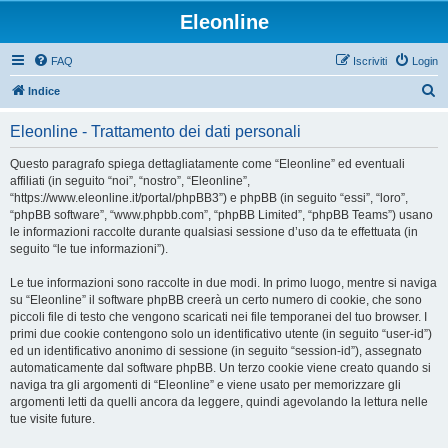
Eleonline
FAQ
Iscriviti
Login
C
Indice
e
Eleonline - Trattamento dei dati personali
r
c
Questo paragrafo spiega dettagliatamente come “Eleonline” ed eventuali
affiliati (in seguito “noi”, “nostro”, “Eleonline”,
a
“https://www.eleonline.it/portal/phpBB3”) e phpBB (in seguito “essi”, “loro”,
“phpBB software”, “www.phpbb.com”, “phpBB Limited”, “phpBB Teams”) usano
le informazioni raccolte durante qualsiasi sessione d’uso da te effettuata (in
seguito “le tue informazioni”).
Le tue informazioni sono raccolte in due modi. In primo luogo, mentre si naviga
su “Eleonline” il software phpBB creerà un certo numero di cookie, che sono
piccoli file di testo che vengono scaricati nei file temporanei del tuo browser. I
primi due cookie contengono solo un identificativo utente (in seguito “user-id”)
ed un identificativo anonimo di sessione (in seguito “session-id”), assegnato
automaticamente dal software phpBB. Un terzo cookie viene creato quando si
naviga tra gli argomenti di “Eleonline” e viene usato per memorizzare gli
argomenti letti da quelli ancora da leggere, quindi agevolando la lettura nelle
tue visite future.